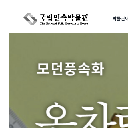
Skip
to
박물관
content