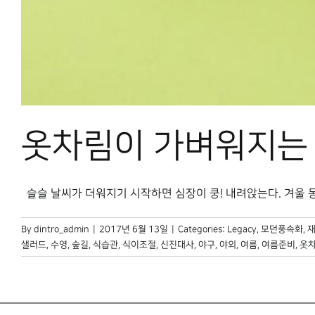
옷차림이 가벼워지는
슬슬 날씨가 더워지기 시작하면 심장이 쿵! 내려앉는다. 겨울 동안 
By
dintro_admin
|
2017년 6월 13일
|
Categories:
Legacy
,
모던풍속화
,
재
샐러드
,
수영
,
숲길
,
식습관
,
식이조절
,
신진대사
,
야구
,
야외
,
여름
,
여름준비
,
옷