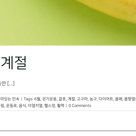
 계절
[...]
미있는 민속
|
Tags:
6월
,
걷기운동
,
겉옷
,
계절
,
고구마
,
농구
,
다이어트
,
몸매
,
몸짱열
차림
,
운동로
,
음식
,
이열치열
,
헬스장
,
활력
|
0 Comments