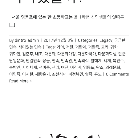
서울 영등포에 있는 한 초등학교는 올 1학년 신입생들의 잇따른
[...]
By
dintro_admin
|
2017년 12월 8일
|
Categories:
Legacy
,
궁금한
민속
,
재미있는 민속
|
Tags:
가야
,
거란
,
거란계
,
거란족
,
고려
,
귀화
,
귀화인
,
김춘추
,
내조
,
다문화
,
다문화가정
,
다문화국가
,
다문화학생
,
단군
,
단일문화
,
단일민족
,
몽골
,
민족
,
민족관
,
민족의식
,
발해계
,
백제
,
북만주
,
북방인
,
사히체제
,
선비족
,
신라
,
여진
,
여진계
,
영등포
,
왕조
,
외래문화
,
이민족
,
이지란
,
제왕운기
,
조선시대
,
피정복민
,
혈족
,
흉노
|
0 Comments
Read More