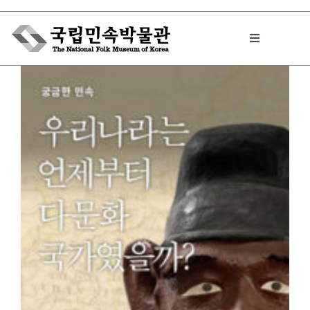
Skip
to
Toggle
content
Navigation
박물관에서는
민속이야기
민속 인사이드
원문보기 PDF