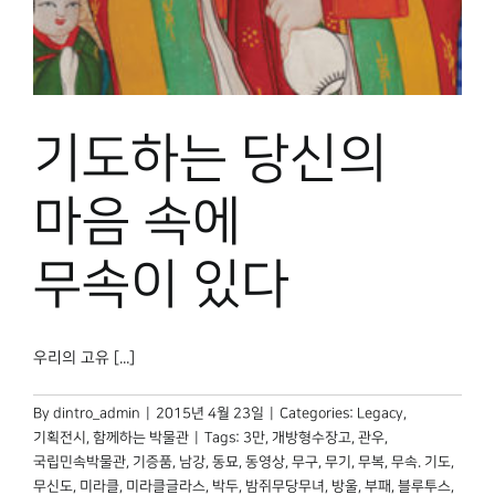
박물관 홈페이지
기도하는 당신의
마음 속에
무속이 있다
우리의 고유 [...]
By
dintro_admin
|
2015년 4월 23일
|
Categories:
Legacy
,
기획전시
,
함께하는 박물관
|
Tags:
3만
,
개방형수장고
,
관우
,
국립민속박물관
,
기증품
,
남강
,
동묘
,
동영상
,
무구
,
무기
,
무복
,
무속. 기도
,
무신도
,
미라클
,
미라클글라스
,
박두
,
밤쥐무당무녀
,
방울
,
부패
,
블루투스
,