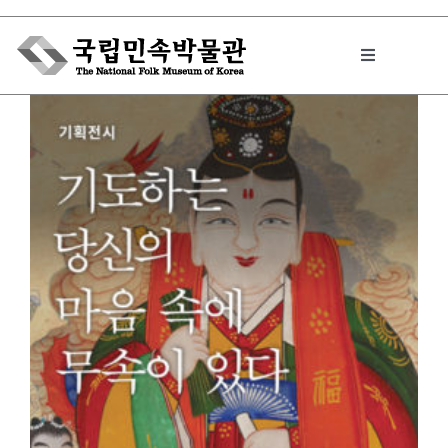
Skip
to
Toggle
content
Navigation
박물관에서는
민속이야기
민속 인사이드
원문보기 PDF