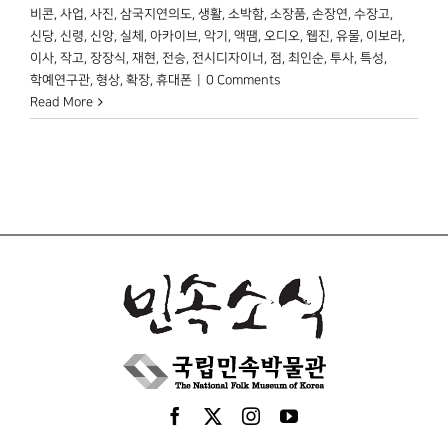
비콘
,
사업
,
사진
,
삼국지연의도
,
생활
,
소박함
,
소장품
,
손장연
,
수장고
,
신당
,
신령
,
신앙
,
실체
,
아카이브
,
악기
,
액땜
,
오디오
,
웹진
,
유물
,
이보라
,
이사
,
작고
,
장장식
,
재현
,
전승
,
전시디자이너
,
점
,
최인순
,
투사
,
특성
,
학예연구관
,
형상
,
확장
,
휴대폰
|
0 Comments
Read More