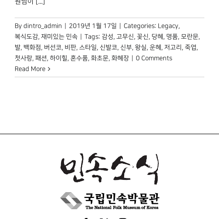
원님이 [...]
박물관 홈페이지
By
dintro_admin
|
2019년 1월 17일
|
Categories:
Legacy
,
복식도감
,
재미있는 민속
|
Tags:
감성
,
고무신
,
꽃신
,
당혜
,
명품
,
모란문
,
발
,
백화점
,
버선코
,
비판
,
스타일
,
신발코
,
신부
,
왕실
,
운혜
,
저고리
,
죽엽
,
첫사랑
,
패션
,
하이힐
,
혼수품
,
화초문
,
화혜장
|
0 Comments
Read More