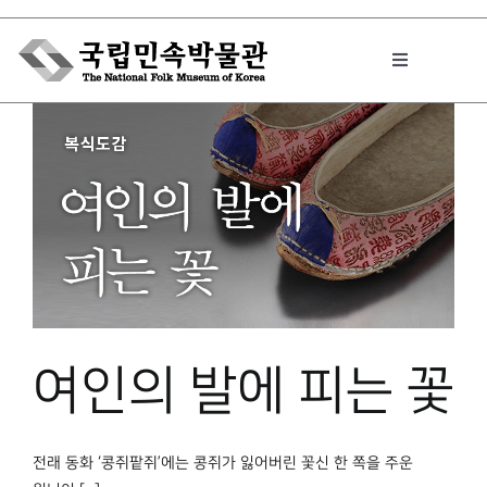
Skip
to
Toggle
content
Navigation
박물관에서는
민속이야기
민속 인사이드
여인의 발에 피는 꽃
원문보기 PDF
전래 동화 ‘콩쥐팥쥐’에는 콩쥐가 잃어버린 꽃신 한 쪽을 주운