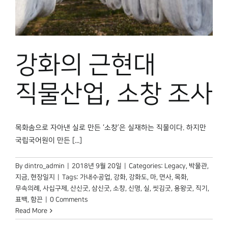
박물관 홈페이지
강화의 근현대
직물산업, 소창 조사
목화솜으로 자아낸 실로 만든 ‘소창’은 실재하는 직물이다. 하지만
국립국어원이 만든 [...]
By
dintro_admin
|
2018년 9월 20일
|
Categories:
Legacy
,
박물관,
지금
,
현장일지
|
Tags:
가내수공업
,
강화
,
강화도
,
마
,
면사
,
목화
,
무속의례
,
사십구제
,
산신굿
,
삼신굿
,
소창
,
신명
,
실
,
씻김굿
,
용왕굿
,
직기
,
표백
,
함끈
|
0 Comments
Read More