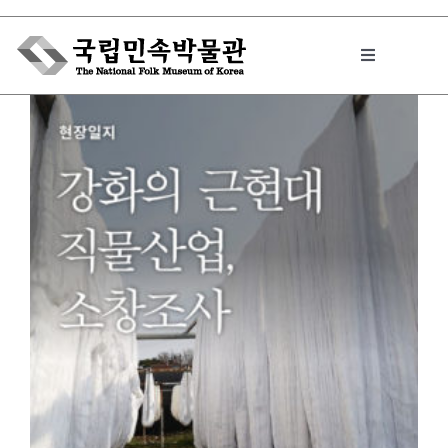
Skip
to
Toggle
content
Navigation
박물관에서는
민속이야기
민속 인사이드
원문보기 PDF