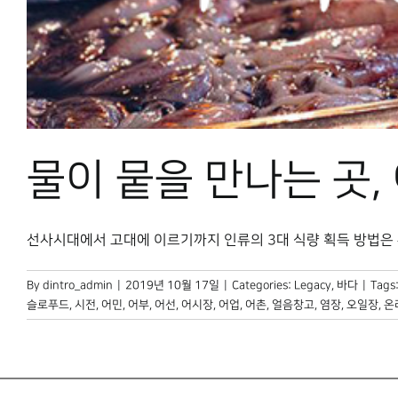
물이 뭍을 만나는 곳,
선사시대에서 고대에 이르기까지 인류의 3대 식량 획득 방법은 수렵, 
By
dintro_admin
|
2019년 10월 17일
|
Categories:
Legacy
,
바다
|
Tags
슬로푸드
,
시전
,
어민
,
어부
,
어선
,
어시장
,
어업
,
어촌
,
얼음창고
,
염장
,
오일장
,
온