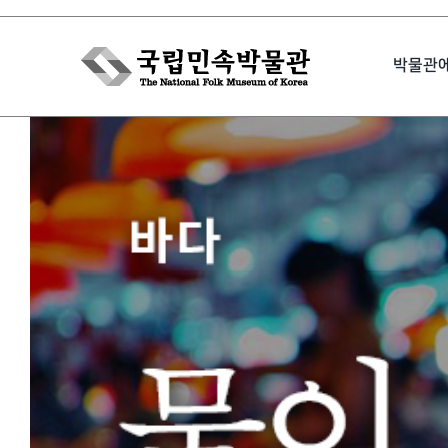
Skip
to
박물관
content