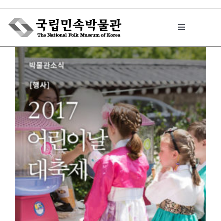
Skip
to
Toggle
content
Navigation
박물관에서는
민속이야기
민속 인사이드
원문보기 PDF