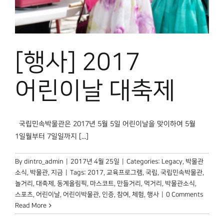
박물관 홈페이지
[행사] 2017
어린이날 대축제
국립민속박물관은 2017년 5월 5일 어린이날을 맞이하여 5월
1일월부터 7일일까지 [...]
By
dintro_admin
|
2017년 4월 25일
|
Categories:
Legacy
,
박물관
소식
,
박물관, 지금
|
Tags:
2017
,
교육프로그램
,
국립
,
국립민속박물관
,
놀거리
,
대축제
,
동계올림픽
,
마스코트
,
만들거리
,
먹거리
,
박물관소식
,
스포츠
,
어린이날
,
어린이박물관
,
인증
,
참여
,
체험
,
행사
|
0 Comments
Read More