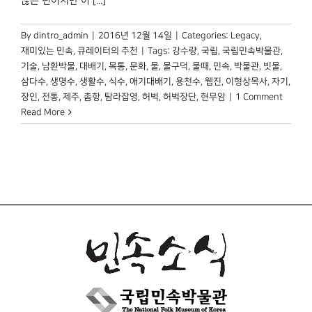
많은 편이지만 이 [...]
By
dintro_admin
|
2016년 12월 14일
|
Categories:
Legacy
,
재미있는 민속
,
큐레이터의 추천
|
Tags:
강수량
,
국립
,
국립민속박물관
,
기술
,
남환박물
,
대배기
,
목통
,
문화
,
물
,
물구덕
,
물때
,
민속
,
박물관
,
빗물
,
삼다수
,
생명수
,
생활수
,
식수
,
애기대배기
,
용천수
,
웹진
,
이형상목사
,
자기
,
장인
,
전통
,
제주
,
촘항
,
탐라잡영
,
허벅
,
허벅장단
,
현무암
|
1 Comment
Read More