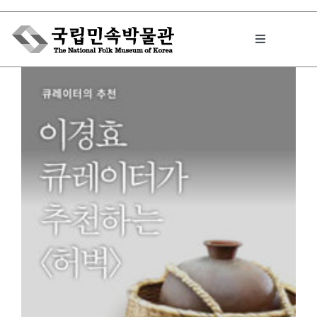
Skip
to
Toggle
content
Navigation
박물관에서는
민속이야기
민속 인사이드
원문보기 PDF