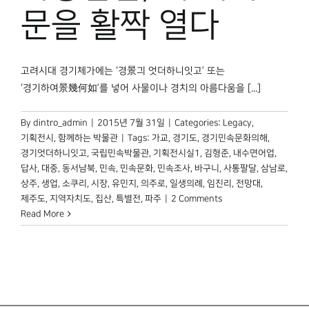
박물관 홈페이지
문을 활짝 열다
고려시대 경기체가에는 ‘경景긔 엇더하니잇고’ 또는
‘경기하여景幾何如’를 넣어 사물이나 경치의 아름다움을 [...]
By
dintro_admin
|
2015년 7월 31일
|
Categories:
Legacy
,
기획전시
,
함께하는 박물관
|
Tags:
가교
,
경기도
,
경기민속문화의해
,
경기엇더하니잇고
,
국립민속박물관
,
기획전시실1
,
김형준
,
내수면어업
,
답사
,
대중
,
동서남북
,
민속
,
민속문화
,
민속조사
,
바구니
,
사통팔달
,
삼남로
,
상주
,
생업
,
소쿠리
,
시장
,
유민지
,
의주로
,
일생의례
,
임진리
,
전망대
,
제주도
,
지역자치도
,
집산
,
특별전
,
파주
|
2 Comments
Read More