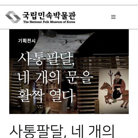
Skip
to
Toggle
content
Navigation
박물관에서는
민속이야기
민속 인사이드
원문보기 PDF
사통팔달, 네 개의