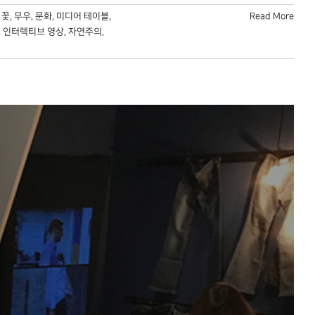
,
꽃
,
무우
,
문화
,
미디어 테이블
,
Read More
,
인터렉티브 영상
,
자연주의
,