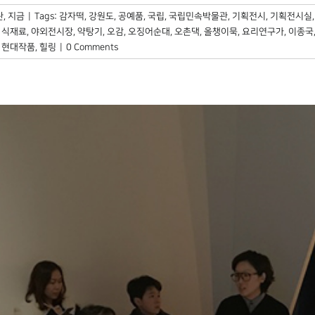
, 지금
|
Tags:
감자떡
,
강원도
,
공예품
,
국립
,
국립민속박물관
,
기획전시
,
기획전시실
,
식재료
,
야외전시장
,
약탕기
,
오감
,
오징어순대
,
오촌댁
,
올챙이묵
,
요리연구가
,
이종국
,
현대작품
,
힐링
|
0 Comments