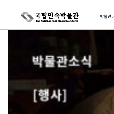
Skip
to
박물관
content