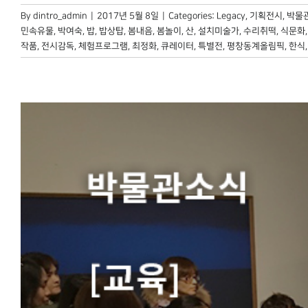
By
dintro_admin
|
2017년 5월 8일
|
Categories:
Legacy
,
기획전시
,
박물관
민속유물
,
박여숙
,
밥
,
밥상탑
,
봄내음
,
봄놀이
,
산
,
설치미술가
,
수리취떡
,
식문화
작품
,
전시감독
,
체험프로그램
,
최정화
,
큐레이터
,
특별전
,
평창동계올림픽
,
한식