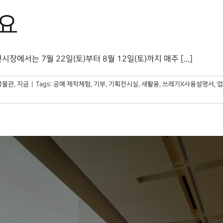
려요
서는 7월 22일(토)부터 8월 12일(토)까지 매주 [...]
박물관, 지금
|
Tags:
공예 제작체험
,
기부
,
기획전시실
,
새활용
,
쓰레기X사용설명서
,
업