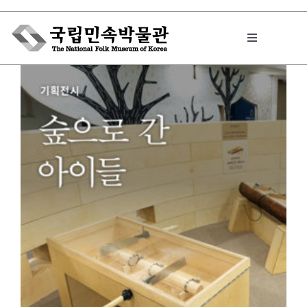
Skip
to
Toggle
content
Navigation
박물관에서는
민속이야기
민속 인사이드
원문보기 PDF