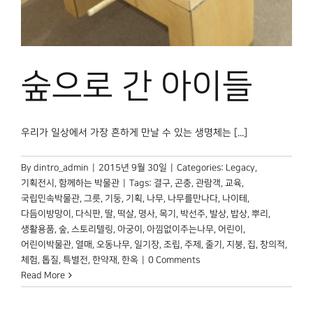
박물관 홈페이지
숲으로 간 아이들
우리가 일상에서 가장 흔하게 만날 수 있는 생명체는 [...]
By
dintro_admin
|
2015년 9월 30일
|
Categories:
Legacy
,
기획전시
,
함께하는 박물관
|
Tags:
결구
,
곤충
,
관람객
,
교육
,
국립민속박물관
,
그릇
,
기둥
,
기획
,
나무
,
나무를만나다
,
나이테
,
다듬이방망이
,
다식판
,
딸
,
떡살
,
명사
,
목기
,
박선주
,
발상
,
밥상
,
뿌리
,
생활용품
,
숲
,
스토리텔링
,
아궁이
,
아낌없이주는나무
,
어린이
,
어린이박물관
,
열매
,
오동나무
,
일기장
,
조립
,
주제
,
줄기
,
지붕
,
집
,
창의적
,
체험
,
톱질
,
특별전
,
한약재
,
한옥
|
0 Comments
Read More