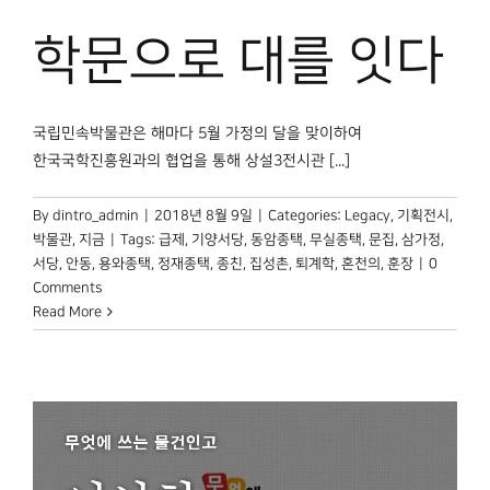
박물관 홈페이지
학문으로 대를 잇다
국립민속박물관은 해마다 5월 가정의 달을 맞이하여
한국국학진흥원과의 협업을 통해 상설3전시관 [...]
By
dintro_admin
|
2018년 8월 9일
|
Categories:
Legacy
,
기획전시
,
박물관, 지금
|
Tags:
급제
,
기양서당
,
동암종택
,
무실종택
,
문집
,
삼가정
,
서당
,
안동
,
용와종택
,
정재종택
,
종친
,
집성촌
,
퇴계학
,
혼천의
,
훈장
|
0
Comments
Read More