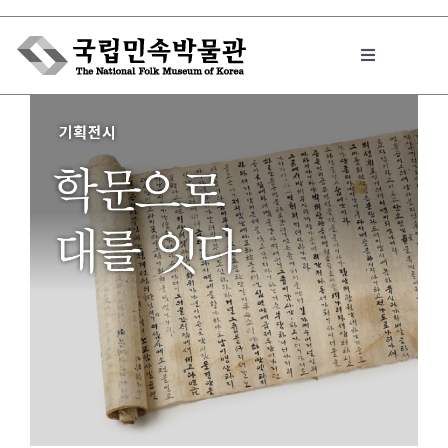
Skip
to
Toggle
content
Navigation
박물관에서는
민속이야기
민속 인사이드
원문보기 PDF