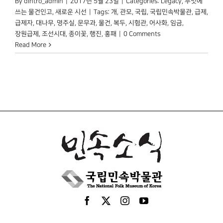
By
dintro_admin
|
2017년 5월 23일
|
Categories:
Legacy
,
무엇에
쓰는 물건인고
,
새로운 시선
|
Tags:
개
,
관모
,
국립
,
국립민속박물관
,
급제
,
급제자
,
대나무
,
명주실
,
문무과
,
물건
,
복두
,
시험관
,
어사화
,
임금
,
장원급제
,
조선시대
,
종이꽃
,
행진
,
홍패
|
0 Comments
Read More