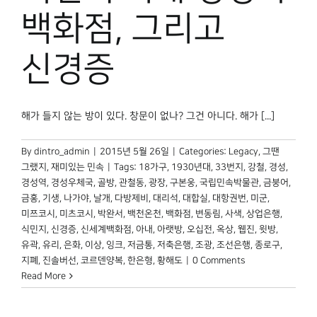
박물관 홈페이지
백화점, 그리고
신경증
해가 들지 않는 방이 있다. 창문이 없나? 그건 아니다. 해가 [...]
By
dintro_admin
|
2015년 5월 26일
|
Categories:
Legacy
,
그땐
그랬지
,
재미있는 민속
|
Tags:
18가구
,
1930년대
,
33번지
,
강철
,
경성
,
경성역
,
경성우체국
,
골방
,
관철동
,
광장
,
구본웅
,
국립민속박물관
,
금붕어
,
금홍
,
기생
,
나가야
,
날개
,
다방제비
,
대리석
,
대합실
,
대항권번
,
미군
,
미쯔코시
,
미츠코시
,
박완서
,
백천온천
,
백화점
,
변동림
,
사색
,
상업은행
,
식민지
,
신경증
,
신세계백화점
,
아내
,
아랫방
,
오십전
,
옥상
,
웹진
,
윗방
,
유곽
,
유리
,
은화
,
이상
,
잉크
,
저금통
,
저축은행
,
조광
,
조선은행
,
종로구
,
지폐
,
진솔버선
,
코르덴양복
,
한은형
,
황해도
|
0 Comments
Read More