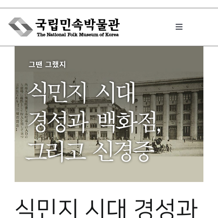
Skip
to
Toggle
content
Navigation
박물관에서는
민속이야기
민속 인사이드
원문보기 PDF
식민지 시대 경성과