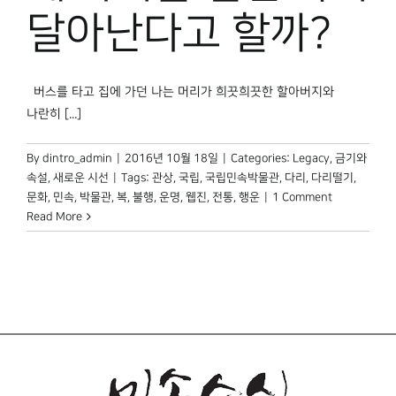
박물관 홈페이지
달아난다고 할까?
버스를 타고 집에 가던 나는 머리가 희끗희끗한 할아버지와
나란히 [...]
By
dintro_admin
|
2016년 10월 18일
|
Categories:
Legacy
,
금기와
속설
,
새로운 시선
|
Tags:
관상
,
국립
,
국립민속박물관
,
다리
,
다리떨기
,
문화
,
민속
,
박물관
,
복
,
불행
,
운명
,
웹진
,
전통
,
행운
|
1 Comment
Read More