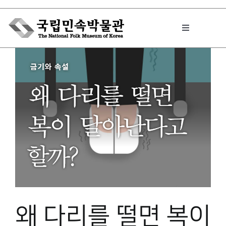
Skip
to
Toggle
content
Navigation
박물관에서는
민속이야기
민속 인사이드
원문보기 PDF
왜 다리를 떨면 복이