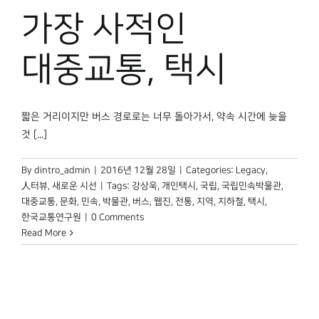
박물관 홈페이지
가장 사적인
대중교통, 택시
짧은 거리이지만 버스 경로로는 너무 돌아가서, 약속 시간에 늦을
것 [...]
By
dintro_admin
|
2016년 12월 28일
|
Categories:
Legacy
,
人터뷰
,
새로운 시선
|
Tags:
강상욱
,
개인택시
,
국립
,
국립민속박물관
,
대중교통
,
문화
,
민속
,
박물관
,
버스
,
웹진
,
전통
,
지역
,
지하철
,
택시
,
한국교통연구원
|
0 Comments
Read More