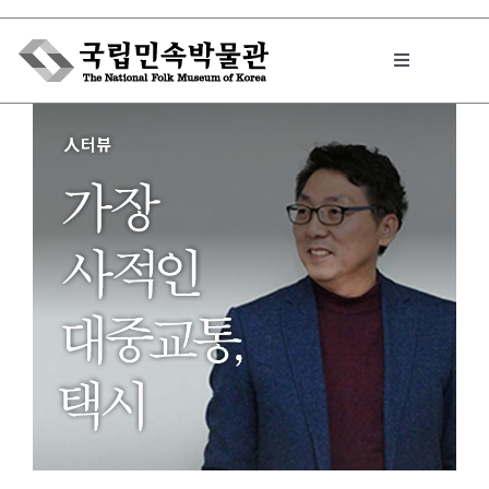
Skip
to
Toggle
content
Navigation
박물관에서는
민속이야기
민속 인사이드
원문보기 PDF