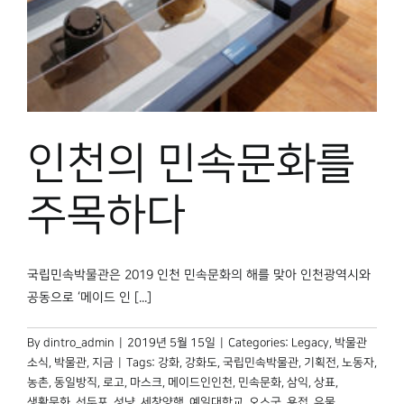
박물관 홈페이지
인천의 민속문화를
주목하다
국립민속박물관은 2019 인천 민속문화의 해를 맞아 인천광역시와
공동으로 ‘메이드 인 [...]
By
dintro_admin
|
2019년 5월 15일
|
Categories:
Legacy
,
박물관
소식
,
박물관, 지금
|
Tags:
강화
,
강화도
,
국립민속박물관
,
기획전
,
노동자
,
농촌
,
동일방직
,
로고
,
마스크
,
메이드인인천
,
민속문화
,
삼익
,
상표
,
생활문화
,
선두포
,
성냥
,
세창양행
,
예일대학교
,
오스굿
,
용접
,
유물
,