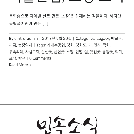
목화솜으로 자아낸 실로 만든 ‘소창’은 실재하는 직물이다. 하지만
국립국어원이 만든 [...]
By
dintro_admin
|
2018년 9월 20일
|
Categories:
Legacy
,
박물관,
지금
,
현장일지
|
Tags:
가내수공업
,
강화
,
강화도
,
마
,
면사
,
목화
,
무속의례
,
사십구제
,
산신굿
,
삼신굿
,
소창
,
신명
,
실
,
씻김굿
,
용왕굿
,
직기
,
표백
,
함끈
|
0 Comments
Read More