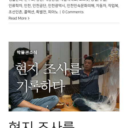
인류학자
,
인천
,
인천공단
,
인천광역시
,
인천민속문화의해
,
자동차
,
작업복
,
조선인촌
,
콜렉션
,
특별전
,
피아노
|
0 Comments
Read More