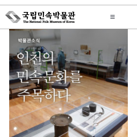
Skip
to
Toggle
content
Navigation
박물관에서는
민속이야기
민속 인사이드
원문보기 PDF