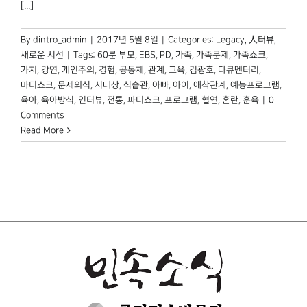
[...]
By
dintro_admin
|
2017년 5월 8일
|
Categories:
Legacy
,
人터뷰
,
새로운 시선
|
Tags:
60분 부모
,
EBS
,
PD
,
가족
,
가족문제
,
가족쇼크
,
가치
,
강연
,
개인주의
,
경험
,
공동체
,
관계
,
교육
,
김광호
,
다큐멘터리
,
마더쇼크
,
문제의식
,
시대상
,
식습관
,
아빠
,
아이
,
애착관계
,
예능프로그램
,
육아
,
육아방식
,
인터뷰
,
전통
,
파더쇼크
,
프로그램
,
혈연
,
혼란
,
훈육
|
0
Comments
Read More