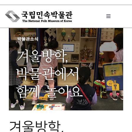
Skip
to
Toggle
content
Navigation
박물관에서는
민속이야기
민속 인사이드
원문보기 PDF
겨울방학,