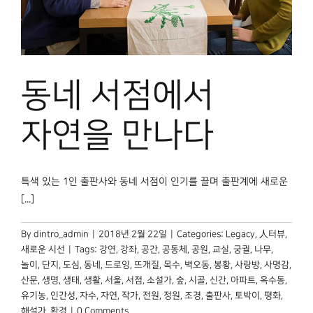
동네 서점에서
자연을 만나다
특색 있는 1인 출판사와 동네 서점이 인기를 끌며 출판계에 새로운
[...]
By
dintro_admin
|
2018년 2월 22일
|
Categories:
Legacy
,
人터뷰
,
새로운 시선
|
Tags:
강연
,
강좌
,
공간
,
공동체
,
공원
,
교실
,
궁궐
,
나무
,
놀이
,
단지
,
도심
,
동네
,
드로잉
,
뜨개질
,
목수
,
벽오동
,
봉황
,
사랑방
,
사명감
,
산문
,
생명
,
생태
,
생활
,
서울
,
서점
,
소설가
,
숲
,
시골
,
신간
,
아파트
,
옥수동
,
유기농
,
인간성
,
자수
,
자연
,
작가
,
전원
,
정원
,
조경
,
출판사
,
토박이
,
평화
,
해설가
,
환경
|
0 Comments