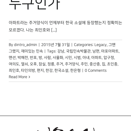
누구인가
박물관 홈페이지
아파트라는 주거양식이 언제부터 한국 소설에 등장했는지 정확히는
모르겠다. 나는 최인호와 [...]
By
dintro_admin
|
2015년 7월 31일
|
Categories:
Legacy
,
그땐
그랬지
,
재미있는 민속
|
Tags:
강남
,
국립민속박물관
,
남편
,
마포아파트
,
맨션
,
박해천
,
반포
,
방
,
사람
,
사물화
,
시민
,
시범
,
아내
,
아파트
,
압구정
,
여의도
,
열쇠
,
오후
,
잠실
,
정릉
,
주거
,
주거양식
,
주민
,
중산층
,
집
,
초인종
,
최인호
,
타인의방
,
편지
,
한강
,
한국소설
,
한은형
|
0 Comments
Read More