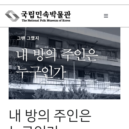
Skip
to
Toggle
content
Navigation
박물관에서는
민속이야기
민속 인사이드
원문보기 PDF
내 방의 주인은