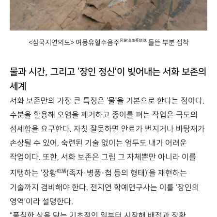
呂蒙流血受陰誅
<삼국지연의도> 여몽유혈수음주
들뜬 부분 접착
물과 시간, 그리고 ‘장인 정신’이 빚어내는 서화 보존의
세계
서화 보존만의 가장 큰 특징은 ‘물’을 기본으로 한다는 점이다.
수분을 활용해 오염을 제거하고 종이를 펴는 작업은 극도의
섬세함을 요구한다. 자칫 잘못하면 안료가 번지거나 바탕재가
손상될 수 있어, 숙련된 기술 없이는 엄두도 내기 어려운
작업이다. 또한, 서화 보존은 그림 그 자체뿐만 아니라 이를
粧䌙
지탱하는 ‘장황
(족자·병풍·첩 등의 형태)’을 재현하는
기술까지 겸비해야 한다. 전지연 학예연구사는 이를 ‘장인의
영역’이라 설명한다.
“풀칠한 상을 닦는 기초적인 일부터 시작해 배접과 장황