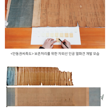
<안동권씨족도> 보존처리를 위한 자외선 인공 열화견 개발 모습