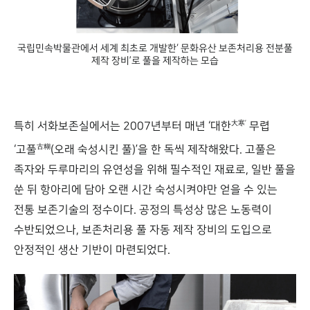
풀
소맥전분풀을 활용한 <삼국지연의도> 배접, 접합 모습
大寒’
특히 서화보존실에서는 2007년부터 매년 ‘대한
무렵
古糊
‘고풀
(오래 숙성시킨 풀)’을 한 독씩 제작해왔다. 고풀은
족자와 두루마리의 유연성을 위해 필수적인 재료로, 일반 풀을
쑨 뒤 항아리에 담아 오랜 시간 숙성시켜야만 얻을 수 있는
전통 보존기술의 정수이다. 공정의 특성상 많은 노동력이
수반되었으나, 보존처리용 풀 자동 제작 장비의 도입으로
안정적인 생산 기반이 마련되었다.