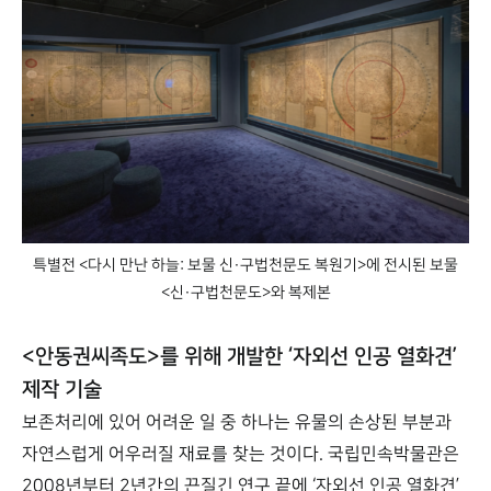
특별전 <다시 만난 하늘: 보물 신·구법천문도 복원기>에 전시된 보물
<신·구법천문도>와 복제본
<안동권씨족도>를 위해 개발한 ‘자외선 인공 열화견’
제작 기술
보존처리에 있어 어려운 일 중 하나는 유물의 손상된 부분과
자연스럽게 어우러질 재료를 찾는 것이다. 국립민속박물관은
2008년부터 2년간의 끈질긴 연구 끝에 ‘자외선 인공 열화견’