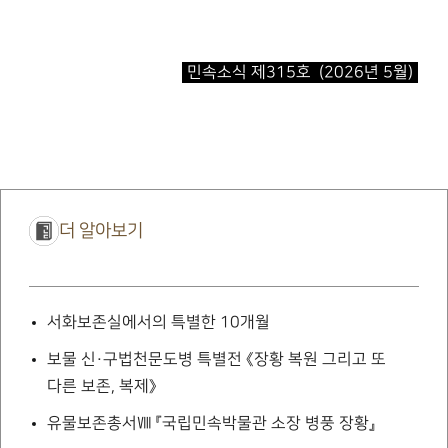
민속소식 제315호 (2026년 5월)
더 알아보기
서화보존실에서의 특별한 10개월
보물 신·구법천문도병 특별전
《장황 복원 그리고 또
다른 보존, 복제》
유물보존총서Ⅷ 『국립민속박물관 소장 병풍 장황』