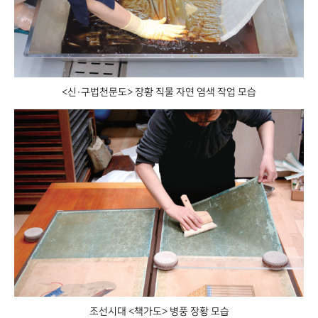
<신·구법천문도> 장황 직물 자연 염색 작업 모습
조선시대 <책가도> 병풍 장황 모습