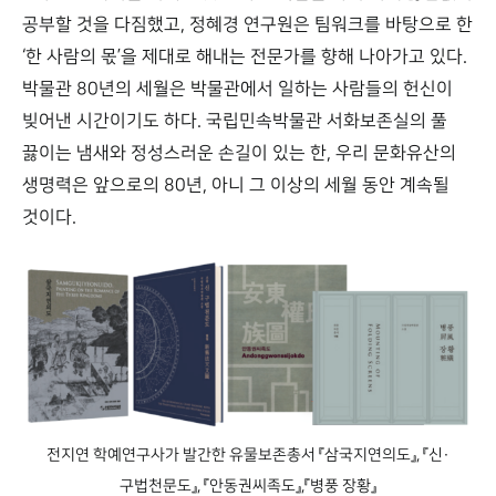
공부할 것을 다짐했고, 정혜경 연구원은 팀워크를 바탕으로 한
‘한 사람의 몫’을 제대로 해내는 전문가를 향해 나아가고 있다.
박물관 80년의 세월은 박물관에서 일하는 사람들의 헌신이
빚어낸 시간이기도 하다. 국립민속박물관 서화보존실의 풀
끓이는 냄새와 정성스러운 손길이 있는 한, 우리 문화유산의
생명력은 앞으로의 80년, 아니 그 이상의 세월 동안 계속될
것이다.
전지연 학예연구사가 발간한 유물보존총서 『삼국지연의도』, 『신·
구법천문도』, 『안동권씨족도』,『병풍 장황』