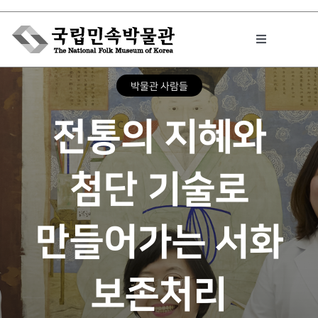
Skip
to
Toggle
content
Navigation
박물관 사람들
박물관에서는
전통의 지혜와
민속이야기
첨단 기술로
민속 인사이드
만들어가는 서화
원문보기 PDF
보존처리