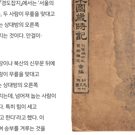
『경도잡지』에서는 ‘서울의
, 두 사람이 무릎을 맞대고
는 상대방의 오른쪽
는 것이다. 안걸이·
왜장이나 북산의 신무문 뒤에
사람이 무릎을 맞대고
는 상대방의 오른쪽
치는데, 넘어져 눕는 사람이
. 특히 힘이 세고
 한다’라고 했다. 이
여 승부를 겨루는 것을