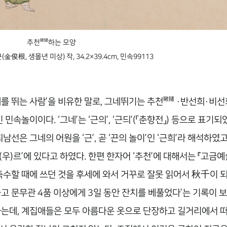
鞦韆
추천
하는 모양
金俊根, 생몰년 미상) 작, 34.2×39.4cm, 민속99113
鞦韆
를 뛰는 사람’을 비유한 말로, 그네뛰기는 추천
·반선희·비선
놀이이다. ‘그네’는 ‘근의’, ‘근듸’(「춘향전」) 등으로 표기되
선은 그네의 어원을 ‘근’, 곧 ‘끈의 놀이’인 ‘근희’라 해석하였
‘구(우)르’에 있다고 하였다. 한편 한자어 ‘추천’에 대해서는 『고
축수할 때에 쓰던 것을 후세에 와서 거꾸로 잘못 읽어서 秋千이 되
 문무관 4품 이상에게 3일 동안 잔치를 베풀었다’는 기록이 보
 하는데, 계집애들은 모두 아름다운 옷으로 단장하고 길거리에서 