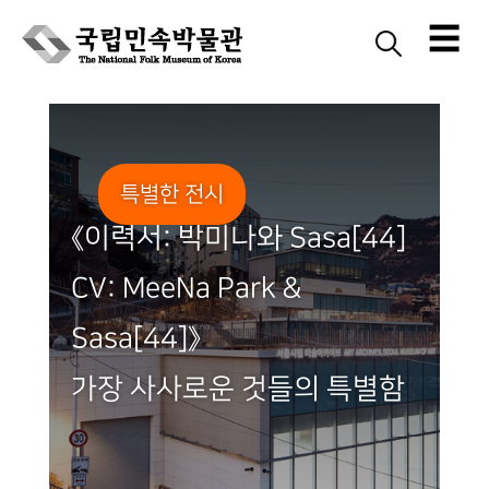
☰
Skip
to
content
특별한 전시
《이력서: 박미나와 Sasa[44]
CV: MeeNa Park &
Sasa[44]》
가장 사사로운 것들의 특별함