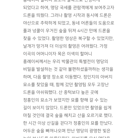
흥례이씨 할머니 묘소의 발복으로 번영하게
되었다고 하여, 명당 국세를 관람객에게 보여주고자
드론을 띄웠다. 그러나 촬영 시작과 동시에 드론은
야산으로 추락하게 되었고, 동네 어른들의 도움으로
풀과 넝쿨이 우거진 숲을 뒤져 4시간 만에 드론을
찾을 수 있었다. 촬영한 영상은 복구할 수 있었지만,
날개가 망가져 더 이상의 촬영은 어려웠다. 가정
이곡의 어머니이자 목은 이색의 할머니
흥례이씨께서는 우리 박물관의 특별전이 명당의
비밀을 발설하는 것 같아 불편하셨을까하는 생각을
하며, 다음 촬영 장소로 이동했다. 정인지의 아버지
묘소를 찾았을 때, 함께 갔던 촬영팀 모두 고장난
드론을 아쉬워했다. 산 중턱보다 높은 곳에
정흥인의 묘소가 보였지만 묘를 향해 갈 수 있는
길이 보이지 않았다. 드론만 있었으면 촬영을 쉽게
마칠 것인데 결국 숲을 헤치고 산을 오르기로 했다.
한 시간 이상 산길을 걷다가 정흥인의 묘를 만났다.
어두운 숲을 빠져나오며 만난 명당의 광명한 빛은