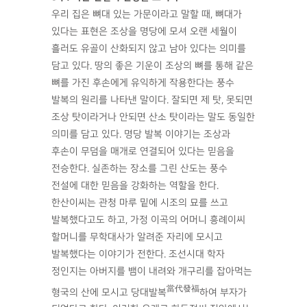
우리 집은 뼈대 있는 가문이라고 말할 때, 뼈대가
있다는 표현은 조상을 명당에 모셔 오랜 세월이
흘러도 유골이 산화되지 않고 남아 있다는 의미를
담고 있다. 땅의 좋은 기운이 조상의 뼈를 통해 같은
뼈를 가진 후손에게 유익하게 작용한다는 풍수
발복의 원리를 나타낸 말이다. 잘되면 제 탓, 못되면
조상 탓이라거나 안되면 산소 탓이라는 말도 동일한
의미를 담고 있다. 명당 발복 이야기는 조상과
후손이 무덤을 매개로 연결되어 있다는 믿음을
전승한다. 실존하는 장소를 그린 산도는 풍수
전설에 대한 믿음을 강화하는 역할을 한다.
한산이씨는 관청 마루 밑에 시조의 묘를 쓰고
발복했다고도 하고, 가정 이곡의 어머니 흥례이씨
할머니를 무학대사가 알려준 자리에 모시고
발복했다는 이야기가 전한다. 조선시대 학자
정인지는 아버지를 뱀이 내려와 개구리를 잡아먹는
當代發福
형국의 산에 모시고 당대발복
하여 부자가