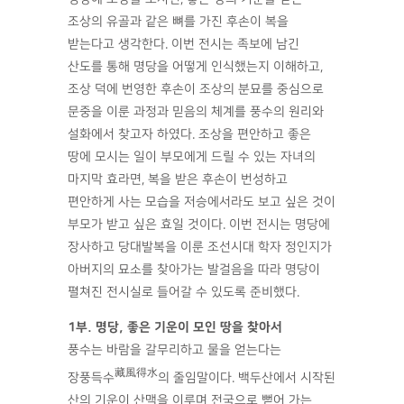
조상의 유골과 같은 뼈를 가진 후손이 복을
받는다고 생각한다. 이번 전시는 족보에 남긴
산도를 통해 명당을 어떻게 인식했는지 이해하고,
조상 덕에 번영한 후손이 조상의 분묘를 중심으로
문중을 이룬 과정과 믿음의 체계를 풍수의 원리와
설화에서 찾고자 하였다. 조상을 편안하고 좋은
땅에 모시는 일이 부모에게 드릴 수 있는 자녀의
마지막 효라면, 복을 받은 후손이 번성하고
편안하게 사는 모습을 저승에서라도 보고 싶은 것이
부모가 받고 싶은 효일 것이다. 이번 전시는 명당에
장사하고 당대발복을 이룬 조선시대 학자 정인지가
아버지의 묘소를 찾아가는 발걸음을 따라 명당이
펼쳐진 전시실로 들어갈 수 있도록 준비했다.
1부. 명당, 좋은 기운이 모인 땅을 찾아서
풍수는 바람을 갈무리하고 물을 얻는다는
藏風得水
장풍득수
의 줄임말이다. 백두산에서 시작된
산의 기운이 산맥을 이루며 전국으로 뻗어 가는