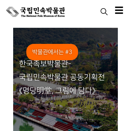
☰
Skip
to
content
박물관에서는 #3
한국족보박물관-
국립민속박물관 공동기획전
《명당明堂, 그림에 담다》