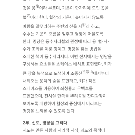
龍
것을 용
이라 부르며, 기운이 한자리에 모인 곳을
穴
혈
이라 한다. 혈장의 기운이 흩어지지 않도록
砂
바람을 갈무리하는 주변의 산을 사
라 하고,
수水는 기운의 흐름을 멈추고 혈장에 머물도록
한다. 명당은 풍수지리설의 관점에 따라 용·혈·사·
수가 조화를 이룬 땅이고, 명당을 찾는 방법을
소개한 책이 풍수지리서다. 이번 전시에서는 명당을
구성하는 요소들을 쇼케이스 배치로 표현했다. 키가
祖宗山
큰 장을 녹색으로 도색하여 조종산
에서부터
내려오는 용맥의 숲을 표현하고, 키가 작은
쇼케이스를 이용하여 좌청룡과 우백호를
표현했으며, 전시실 한쪽을 뿌리공원 잔디광장이
보이도록 개방하여 혈장의 중심에서 바라보는
명당을 느껴볼 수 있도록 했다.
2부. 산도, 명당을 그리다
지도는 만든 사람의 지리적 지식, 의도와 목적에