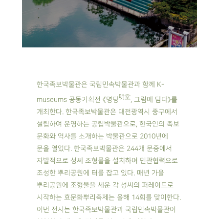
한국족보박물관은 국립민속박물관과 함께 K-
明堂
museums 공동기획전 《명당
, 그림에 담다》를
개최한다. 한국족보박물관은 대전광역시 중구에서
설립하여 운영하는 공립박물관으로, 한국인의 족보
문화와 역사를 소개하는 박물관으로 2010년에
문을 열었다. 한국족보박물관은 244개 문중에서
자발적으로 성씨 조형물을 설치하여 민관협력으로
조성한 뿌리공원에 터를 잡고 있다. 매년 가을
뿌리공원에 조형물을 세운 각 성씨의 퍼레이드로
시작하는 효문화뿌리축제는 올해 14회를 맞이한다.
이번 전시는 한국족보박물관과 국립민속박물관이