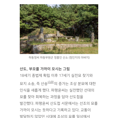
하동정씨 하동부원군 정흥인 산소 (정인지의 아버지)
산도, 부모를 가까이 모시는 그림
18세기 종법제 확립 이후 17세기 실전묘 찾기와
山訟
묘지 소송, 즉 산송
의 증가는 조상 분묘에 대한
인식을 새롭게 했다. 파평윤씨는 실전했던 선대의
묘를 찾아 회복하는 과정을 담아 산도첩을
발간했다. 파평윤씨 산도첩 서문에서는 선조의 묘를
가까이 모시는 듯하다고 기록하고 있다. 교통이
발달하지 않았던 시대에 조상의 묘를 일상에서