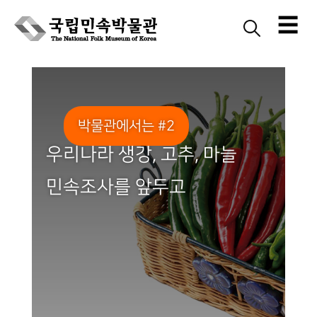
☰
Skip
to
content
박물관에서는 #2
우리나라 생강, 고추, 마늘
민속조사를 앞두고