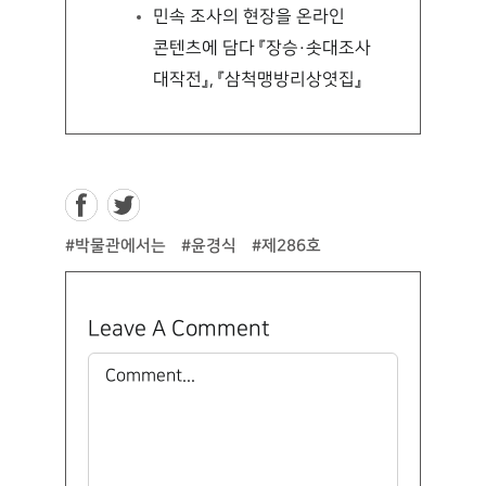
민속 조사의 현장을 온라인
콘텐츠에 담다 『장승·솟대조사
대작전』 , 『삼척맹방리상엿집』
#박물관에서는
#윤경식
#제286호
Leave A Comment
Comment