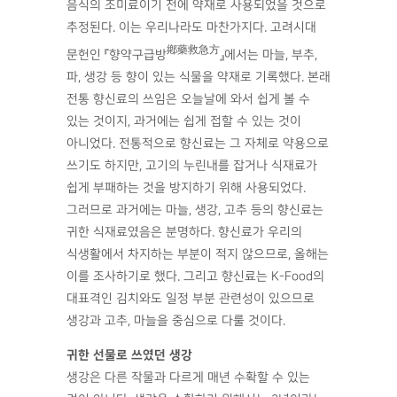
음식의 조미료이기 전에 약재로 사용되었을 것으로
추정된다. 이는 우리나라도 마찬가지다. 고려시대
鄕藥救急方
문헌인 『향약구급방
』에서는 마늘, 부추,
파, 생강 등 향이 있는 식물을 약재로 기록했다. 본래
전통 향신료의 쓰임은 오늘날에 와서 쉽게 볼 수
있는 것이지, 과거에는 쉽게 접할 수 있는 것이
아니었다. 전통적으로 향신료는 그 자체로 약용으로
쓰기도 하지만, 고기의 누린내를 잡거나 식재료가
쉽게 부패하는 것을 방지하기 위해 사용되었다.
그러므로 과거에는 마늘, 생강, 고추 등의 향신료는
귀한 식재료였음은 분명하다. 향신료가 우리의
식생활에서 차지하는 부분이 적지 않으므로, 올해는
이를 조사하기로 했다. 그리고 향신료는 K-Food의
대표격인 김치와도 일정 부분 관련성이 있으므로
생강과 고추, 마늘을 중심으로 다룰 것이다.
귀한 선물로 쓰였던 생강
생강은 다른 작물과 다르게 매년 수확할 수 있는