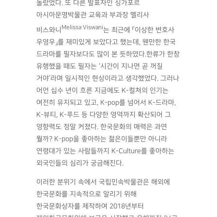
놀랐었다. 또 다른 발표자인 싱가포르
아시아문명박물관 교육과 부과장 멜리사
Melissa Viswani
비스와니
는 최근에 「이상한 변호사
우영우」를 재미있게 보았다고 했는데, 웬만한 한국
드라마를 필자보다도 많이 본 듯하였다.한류가 한창
유행했을 때도 필자는 ‘시간이 지나면 곧 꺼질
거야’라며 일시적인 현상이라고 생각했었다. 그러나
어언 십수 년이 흐른 지금에도 K-컬쳐의 인기는
여전히 유지되고 있고, K-pop를 넘어서 K-드라마,
K-뷰티, K-푸드 등 다양한 영역까지 확산되어 그
영향력도 정말 커졌다. 한국문화의 매력은 과연
뭘까? K-pop을 좋아하는 젊은이들뿐만 아니라
연령대가 있는 사람들까지 K-Culture를 좋아하는
외국인들의 심리가 궁금해진다.
이러한 분위기 속에서 국립민속박물관은 해외에
한국문화를 지속적으로 알리기 위해
한국문화상자를 제작하여 2018년부터