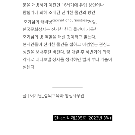
문을 개방하기 이전인 16세기에 유럽 상인이나
탐험가에 의해 소개된 진기한 물건의 방인
cabinet of curiosities
‘호기심의 캐비닛
’처럼,
한국문화상자는 진기한 한국 물건이 가득한
호기심의 방 역할을 해낼 것이라고 믿는다.
현지인들이 신기한 물건을 접하고 아낌없는 관심과
성원을 보내주길 바란다. 몇 개월 후 하반기에 외국
각지로 떠나보낼 상자를 생각하면 벌써 부터 가슴이
설렌다.
글 | 이기원_섭외교육과 행정사무관
민속소식 제285호 (2023년 3월)