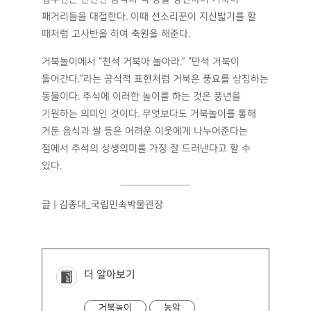
패거리들을 대접한다. 이때 선소리꾼이 지신밟기를 할
때처럼 고사반을 하여 축원을 해준다.
거북놀이에서 “천석 거북아 놀아라.” “만석 거북이
들어간다.”라는 공식적 표현처럼 거북은 풍요를 상징하는
동물이다. 추석에 이러한 놀이를 하는 것은 풍년을
기원하는 의미인 것이다. 무엇보다도 거북놀이를 통해
거둔 음식과 쌀 등은 어려운 이웃에게 나누어준다는
점에서 추석의 상생의미를 가장 잘 드러낸다고 할 수
있다.
글 | 김종대_국립민속박물관장
더 알아보기
거북놀이
농악