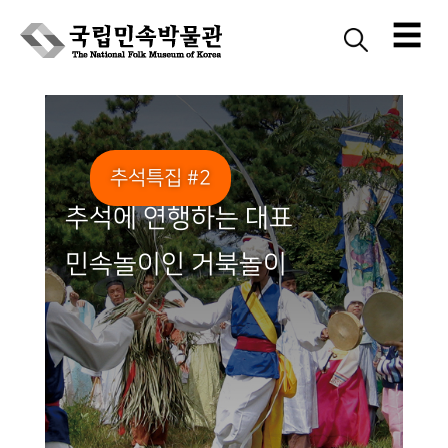
☰
Skip
to
content
추석특집 #2
추석에 연행하는 대표
민속놀이인 거북놀이