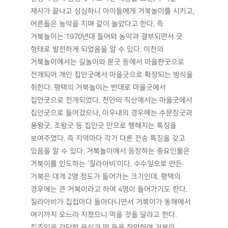
제사가 끝나고 심심하니 아이들에게 거북놀이를 시키고,
어른들은 농악을 치며 같이 놀았다고 한다. 즉
거북놀이는 1970년대 들어와 농악과 결부되면서 굿
형태로 발전하게 되었음을 알 수 있다. 이천의
거북놀이에서는 길놀이와 문굿 등에서 마을판굿으로
전개되어 개인 집안굿에서 마을굿으로 확장되는 방식을
취한다. 평택의 거북놀이는 반대로 마을굿에서
집안굿으로 전개되었다. 천안의 직산에서는 마을굿에서
집안굿으로 들어갔으나, 아우내의 경우에는 수문장굿과
용왕굿, 조왕굿 등 집안굿 만으로 행해지는 특징을
보여주었다. 즉 지역마다 각기 다른 전승 특징을 갖고
있음을 알 수 있다. 거북놀이에서 등장하는 중요인물은
거북이를 인도하는 ‘질라아비’이다. 수수잎으로 만든
거북은 대개 2명 정도가 들어가는 크기인데, 평택의
경우에는 큰 거북이라고 하여 4명이 들어가기도 한다.
질라아비가 집집마다 돌아다니면서 거북이가 동해에서
여기까지 오느라 지쳤으니 먹을 것을 달라고 한다.
집주인은 간단한 음식과 떡 등을 장만하여 거북이