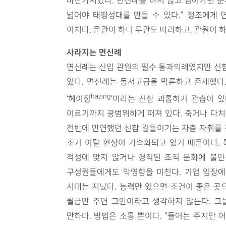
마찬가지였다. 면신례를 하지 않고 넘어가면 문
넓어야 태평성대를 만들 수 있다.” 정조에게
이치다. 문관이 하니 무관도 따라하고, 관원이 
사라지는 면신례
면신례는 신입 관원의 필수 통과의례였지만 신참
있다. 면신례는 동서고금을 막론하고 존재했다
hazing
‘헤이징
’이라는 신참 괴롭히기 관습이 있
이르기까지 광범위하게 퍼져 있다. 죽거나 다치
전반에 만연했던 신참 길들이기는 차츰 자취를 
조기 이탈 현상이 가속화되고 있기 때문이다. 
적성에 맞지 않거나 경직된 조직 문화에 불만
구성원들에게도 악영향을 미친다. 기업 입장에
시대는 지났다. 능력만 있으면 조건이 좋은 곳으
월급만 주면 그만이라고 생각하지 않는다. 그
만하다. 방법은 소통 뿐이다. “들어는 주지만 