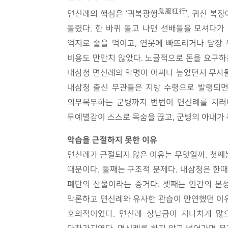
鬼服狂行
면신례의 핵심은 ‘귀복광행
’, 귀신 
돌렸다. 한 바퀴 돌고 나면 선배들을 모셔다가 
억지로 술을 먹이고, 연못에 빠뜨리거나 담장 
비용도 만만치 않았다. 노골적으로 돈을 요구하는
내삼청 면신례의 악명이 어찌나 높았던지 무사들
내삼청 출신 무관들은 지방 수령으로 발령되면
의무복무하는 군병까지 번번이 면신례를 치러야
무예별감이 스스로 목숨을 끊고, 군병의 아내가 
악습을 근절하지 못한 이유
면신례가 근절되지 않은 이유는 무엇일까. 첫째
때문이다. 둘째는 구조적 문제다. 내삼청은 한
폐단의 산물이라는 증거다. 셋째는 인간의 본성
막론하고 면신례와 유사한 관습이 만연했던 이유
호의적이었다. 면신례 상납금이 지나치게 많으