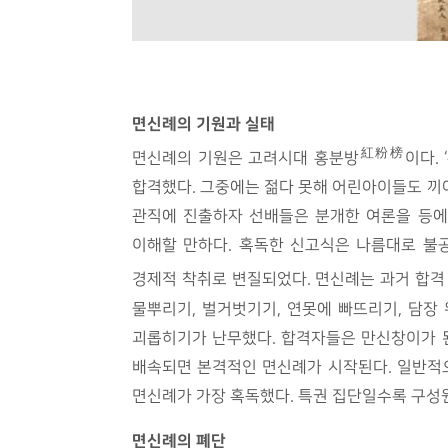
면신례의 기원과 실태
紅粉榜
면신례의 기원은 고려시대 홍분방
이다. 
합격했다. 그중에는 젊다 못해 어린아이들도 끼
관직에 진출하자 선배들은 분개한 여론을 등에
이해할 만하다. 혹독한 신고식은 나름대로 불
경제적 착취로 변질되었다. 면신례는 과거 합격
물뿌리기, 벌거벗기기, 연못에 빠뜨리기, 담장
괴롭히기가 난무했다. 합격자들은 만신창이가 된
배속되면 본격적인 면신례가 시작된다. 일반적으
면신례가 가장 혹독했다. 특권 집단일수록 구성
면신례의 폐단