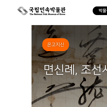
박물
Skip
to
content
온고지신
면신례, 조선