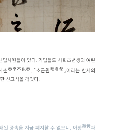
는 신입사원들이 있다. 기업들도 사회초년생의 여린
春來不似春
昭君怨
사춘
, 「소군원
」이라는 한시의
독한 신고식을 겪었다.
鵝黃
래된 풍속을 지금 폐지할 수 없으니, 아황
과