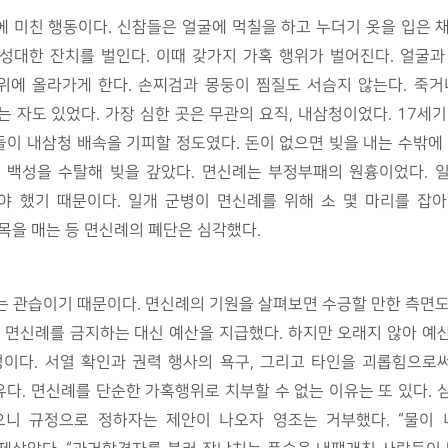
복장에 미친 행동이다. 신참들은 얼굴에 먹칠을 하고 누더기 옷을 입은
성대한 잔치를 벌인다. 이때 갖가지 가혹 행위가 벌어진다. 얼굴과
위에 올라가게 한다. 손찌검과 몽둥이 찜질도 서슴지 않는다. 죽
 자도 있었다. 가장 심한 곳은 무관의 요직, 내삼청이었다. 17세기
이 내삼청 배속을 기피할 정도였다. 돈이 없으면 빚을 내는 수밖에 
 백성을 수탈해 빚을 갚았다. 면신례는 부정부패의 원흉이었다. 
 했기 때문이다. 일개 군병이 면신례를 위해 소 몇 마리를 잡아
목을 매는 등 면신례의 폐단은 심각했다.
는 관습이기 때문이다. 면신례의 기원을 살펴보면 수긍할 만한 측면도
때 면신례를 금지하는 대신 예산을 지급했다. 하지만 오래지 않아 예
이다. 서열 확인과 권력 행사의 욕구, 그리고 타인을 괴롭힘으로
다. 면신례를 단순한 가혹행위로 치부할 수 없는 이유는 또 있다. 
니 규정으로 정하자는 제안이 나오자 영조는 거부했다. “물이 