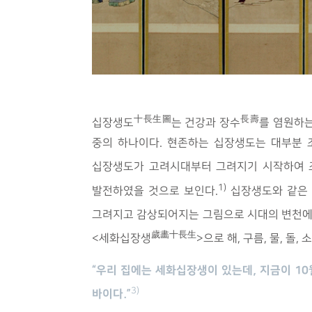
十長生圖
長壽
십장생도
는 건강과 장수
를 염원하
중의 하나이다. 현존하는 십장생도는 대부분 
십장생도가 고려시대부터 그려지기 시작하여 
1)
발전하였을 것으로 보인다.
십장생도와 같은 
그려지고 감상되어지는 그림으로 시대의 변천에 
歲畵十長生
<세화십장생
>으로 해, 구름, 물, 돌
“우리 집에는 세화십장생이 있는데, 지금이 10
3)
바이다.”