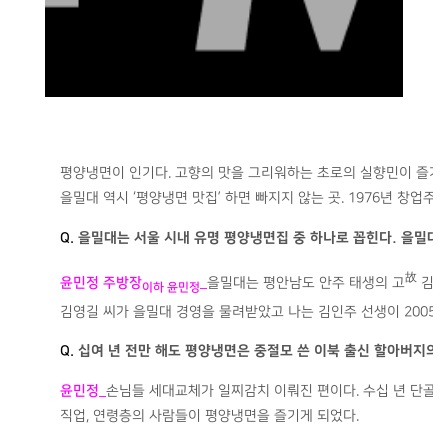
평양냉면이 인기다. 고향의 맛을 그리워하는 초로의 실향민이 즐겨 
을밀대 역시 ‘평양냉면 맛집’ 하면 빠지지 않는 곳. 1976년 창업
Q.
을밀대는 서울 시내 유명 평양냉면집 중 하나로 꼽힌다. 을밀대
故
윤민정 주방장
_
을밀대는 평안남도 안주 태생의 고
김인
이하 윤민정
김영길 씨가 을밀대 경영을 물려받았고 나는 김인주 선생이 2005년
Q.
십여 년 전만 해도 평양냉면은 중절모 쓴 이북 출신 할아버지의
윤민정
_
손님들 세대교체가 일찌감치 이뤄진 편이다. 수십 년 단골 
직업, 연령층의 사람들이 평양냉면을 즐기게 되었다.