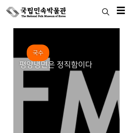
☰
Skip
to
content
국수
평양냉면은 정직함이다