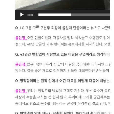
00:00
故
Q.
LG
그룹 고
구본무 회장이 을밀대 단골이라는 뉴스도 나왔었
윤민정_
오랜 단골이셨다. 자동차를 멀리 세워놓고 수행원도 없이 혼
정도다. 40년 단골인 가수 현미씨는 홍보대사를 자처하신다. 오랜 
Q.
43년간 변함없이 사랑받고 있는 비결은 무엇이라고 생각하나?
윤민정
_
많은 이들이 우리 집 맛의 비결을 궁금해한다. 하지만 그런
않는다. 결국 좋은 재료로 정직하게 만들어 대접한다면 손님들이 그
Q.
정직함이라는 원칙 안에서 어떤 재료를 어떻게 다듬어 내놓는지
윤민정
_
우리는 창업주의 방법을 그대로 지킨다. 우선 육수가 중요한
세상에 수놈을 구하는 건 쉽지 않다. 우리에게 고기를 공급해주는 분
중에서도 황소로 육수를 내는 집은 전국에 우리뿐인 걸로 안다. 메밀
Q.
평양냉면 외엔 메뉴가 단출한 편인데, 특이하게 홍어가 들어 있