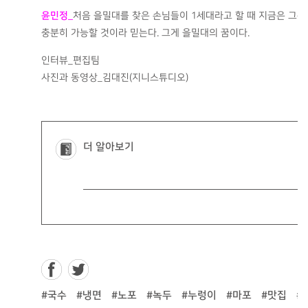
윤민정
_
처음 을밀대를 찾은 손님들이 1세대라고 할 때 지금은 그분들
충분히 가능할 것이라 믿는다. 그게 을밀대의 꿈이다.
인터뷰_편집팀
사진과 동영상_김대진(지니스튜디오)
더 알아보기
#국수
#냉면
#노포
#녹두
#누렁이
#마포
#맛집
#