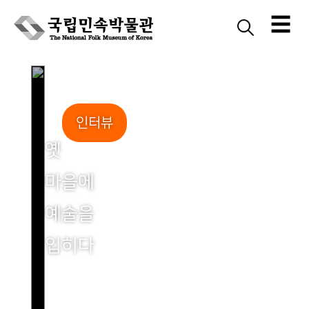
☰
Skip
to
content
인터뷰
옛
마을에
예술을
입히다