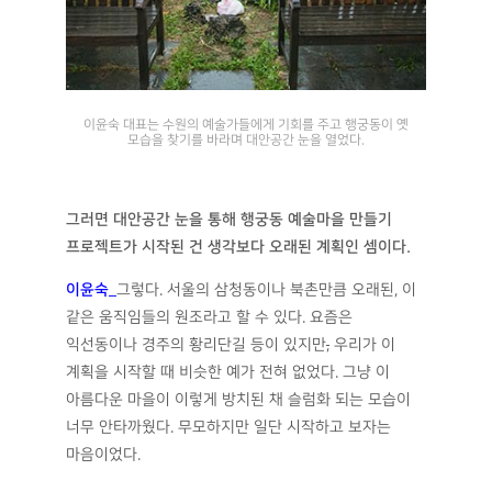
이윤숙 대표는 수원의 예술가들에게 기회를 주고
행궁동이 옛
모습을 찾기를 바라며 대안공간 눈을 열었다.
그러면 대안공간 눈을 통해 행궁동 예술마을 만들기
프로젝트가 시작된 건 생각보다 오래된 계획인 셈이다
.
이윤숙
_
그렇다. 서울의 삼청동이나 북촌만큼 오래된, 이
같은 움직임들의 원조라고 할 수 있다. 요즘은
익선동이나 경주의 황리단길 등이 있지만
,
우리가 이
계획을 시작할 때 비슷한 예가 전혀 없었다. 그냥 이
아름다운 마을이 이렇게 방치된 채 슬럼화 되는 모습이
너무 안타까웠다. 무모하지만 일단 시작하고 보자는
마음이었다.