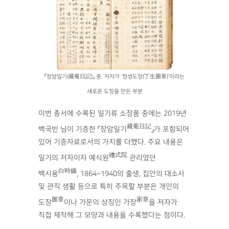
『‌장암일기(藏菴日記)』 중, 저자가 ‘정생도장(丁生圖章)’이라는
새로운 도장을 만든 부분
이번 총서에 수록된 일기류 소장품 중에는 2019년
藏菴日記
백국빈 님이 기증한 『장암일기
』가 포함되어
있어 기증자료로서의 가치를 더했다. 주요 내용은
禮式院
일기의 저자이자 예식원
관리였던
白時鏞
백시용
, 1864~1940의 출생, 집안의 대소사
및 관직 생활 등으로 특히 주목할 부분은 개인의
圖章
家章
도장
이나 가문의 상징인 가장
을 저자가
직접 제작해 그 모양과 내용을 수록했다는 점이다.