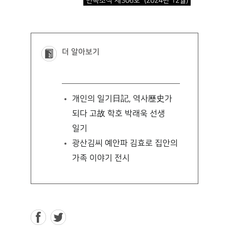
민속소식 제306호 (2024년 12월)
더 알아보기
개인의 일기日記, 역사歷史가
되다
고故 학호 박래욱 선생
일기
광산김씨 예안파 김효로 집안의
가족 이야기 전시