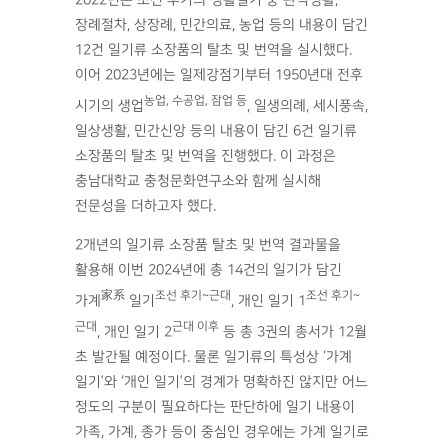
2022년은 조선 후기의 생활일기 중 관직생활,
장례절차, 상장례, 민간의료, 농업 등의 내용이 담긴
12건 일기류 소장품의 탈초 및 번역을 실시했다.
이어 2023년에는 일제강점기부터 1950년대 전후
농업, 수공업, 잠업 등
시기의 생업
, 일생의례, 세시풍속,
일상생활, 민간신앙 등의 내용이 담긴 6건 일기류
소장품의 탈초 및 번역을 진행했다. 이 과정은
충남대학교 충청문화연구소와 함께 실시해
전문성을 더하고자 했다.
2개년의 일기류 소장품 탈초 및 번역 결과물을
활용해 이번 2024년에 총 14건의 일기가 담긴
家系
조선 후기~근대
조선 후기~
가계
일기
, 개인 일기 1
근대
근대 이후
, 개인 일기 2
등 총 3권의 총서가 12월
초 발간될 예정이다. 물론 일기류의 특성상 ‘가계
일기’와 ‘개인 일기’의 경계가 명확하진 않지만 어느
정도의 구분이 필요하다는 판단하에 일기 내용이
가족, 가계, 종가 등이 중심인 경우에는 가계 일기로