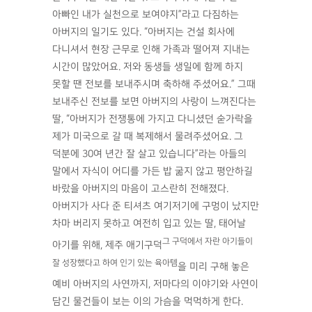
아빠인 내가 실천으로 보여야지”라고 다짐하는
아버지의 일기도 있다. “아버지는 건설 회사에
다니셔서 현장 근무로 인해 가족과 떨어져 지내는
시간이 많았어요. 저와 동생들 생일에 함께 하지
못할 땐 전보를 보내주시며 축하해 주셨어요.” 그때
보내주신 전보를 보면 아버지의 사랑이 느껴진다는
딸, “아버지가 전쟁통에 가지고 다니셨던 숟가락을
제가 미국으로 갈 때 복제해서 물려주셨어요. 그
덕분에 30여 년간 잘 살고 있습니다”라는 아들의
말에서 자식이 어디를 가든 밥 굶지 않고 평안하길
바랐을 아버지의 마음이 고스란히 전해졌다.
아버지가 사다 준 티셔츠 여기저기에 구멍이 났지만
차마 버리지 못하고 여전히 입고 있는 딸, 태어날
그 구덕에서 자란 아기들이
아기를 위해, 제주 애기구덕
잘 성장했다고 하여 인기 있는 육아템
을 미리 구해 놓은
예비 아버지의 사연까지, 저마다의 이야기와 사연이
담긴 물건들이 보는 이의 가슴을 먹먹하게 한다.