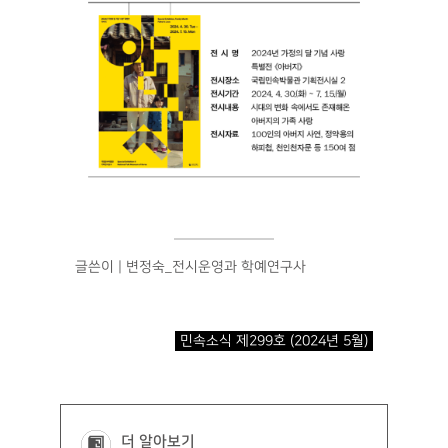
글쓴이 | 변정숙_전시운영과 학예연구사
민속소식 제299호 (2024년 5월)
더 알아보기