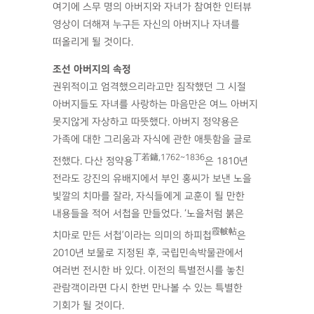
여기에 스무 명의 아버지와 자녀가 참여한 인터뷰
영상이 더해져 누구든 자신의 아버지나 자녀를
떠올리게 될 것이다.
조선 아버지의 속정
권위적이고 엄격했으리라고만 짐작했던 그 시절
아버지들도 자녀를 사랑하는 마음만은 여느 아버지
못지않게 자상하고 따뜻했다. 아버지 정약용은
가족에 대한 그리움과 자식에 관한 애틋함을 글로
丁若鏞,1762~1836
전했다. 다산 정약용
은 1810년
전라도 강진의 유배지에서 부인 홍씨가 보낸 노을
빛깔의 치마를 잘라, 자식들에게 교훈이 될 만한
내용들을 적어 서첩을 만들었다. ‘노을처럼 붉은
霞帔帖
치마로 만든 서첩’이라는 의미의 하피첩
은
2010년 보물로 지정된 후, 국립민속박물관에서
여러번 전시한 바 있다. 이전의 특별전시를 놓친
관람객이라면 다시 한번 만나볼 수 있는 특별한
기회가 될 것이다.