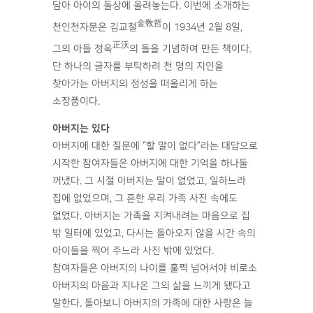
담아 아이의 돌상에 올려놓는다. 이번에 소개하는
金敎哲
천인천자문은 김교철
이 1934년 2월 8일,
正沃
그의 아들 정옥
의 돌을 기념하여 만든 책이다.
단 하나의 글자를 부탁하려 천 명의 지인을
찾아가는 아버지의 정성을 떠올리게 하는
소장품이다.
아버지는 있다
아버지에 대한 질문에 “할 말이 없다”라는 대답으로
시작한 참여자들은 아버지에 대한 기억을 하나둘
꺼냈다. 그 시절 아버지는 말이 없었고, 일하느라
집에 없었으며, 그 흔한 우리 가족 사진 속에도
없었다. 아버지는 가족을 지켜내려는 마음으로 집
밖 일터에 있었고, 다시는 돌아오지 않을 시간 속의
아이들을 찍어 주느라 사진 밖에 있었다.
참여자들은 아버지의 나이를 훌쩍 넘어서야 비로소
아버지의 마음과 지나온 그의 삶을 느끼게 됐다고
말한다. 돌아보니 아버지의 가족에 대한 사랑은 늘