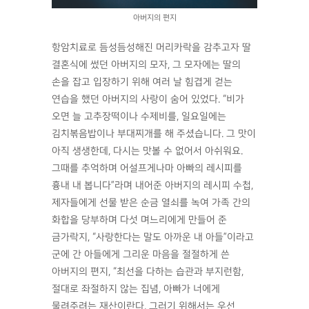
아버지의 편지
항암치료로 듬성듬성해진 머리카락을 감추고자 딸
결혼식에 썼던 아버지의 모자, 그 모자에는 딸의
손을 잡고 입장하기 위해 여러 날 힘겹게 걷는
연습을 했던 아버지의 사랑이 숨어 있었다. “비가
오면 늘 고추장떡이나 수제비를, 일요일에는
김치볶음밥이나 부대찌개를 해 주셨습니다. 그 맛이
아직 생생한데, 다시는 맛볼 수 없어서 아쉬워요.
그때를 추억하며 어설프게나마 아빠의 레시피를
흉내 내 봅니다”라며 내어준 아버지의 레시피 수첩,
제자들에게 선물 받은 순금 열쇠를 녹여 가족 간의
화합을 당부하며 다섯 며느리에게 만들어 준
금가락지, “사랑한다는 말도 아까운 내 아들”이라고
군에 간 아들에게 그리운 마음을 절절하게 쓴
아버지의 편지, “최선을 다하는 습관과 부지런함,
절대로 좌절하지 않는 집념, 아빠가 너에게
물려주려는 재산이란다. 그러기 위해서는 우선