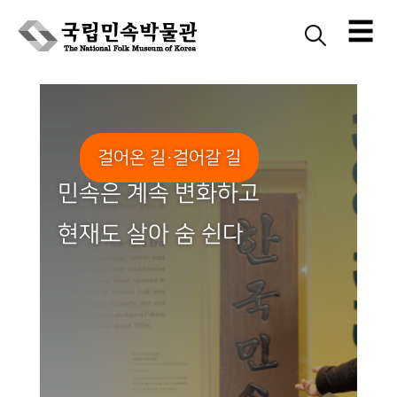
☰
Skip
to
content
걸어온 길·걸어갈 길
민속은 계속 변화하고
현재도 살아 숨 쉰다