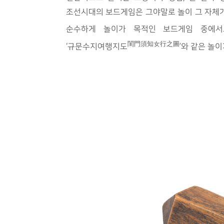
조선시대의 보드게임은 그야말로 놀이 그 자체가
순수하게 놀이가 목적인 보드게임 중에서
閨門須知女行之圖
‘규문수지여행지도
’와 같은 놀