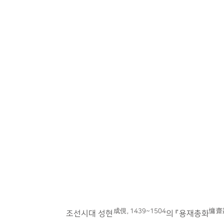
成俔, 1439~1504
慵齋
조선시대 성현
의 『용재총화