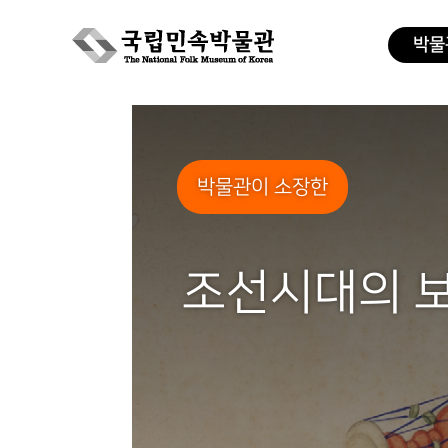
박물
Skip
to
content
박물관이 소장한
조선시대의 