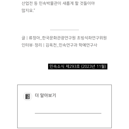
산업전 등 민속박물관이 새롭게 할 것들이야
많지요.”
글 | 류정아_한국문화관광연구원 초빙석좌연구위원
인터뷰·정리 | 김옥천_민속연구과 학예연구사
민속소식 제293호 (2023년 11월)
더 알아보기