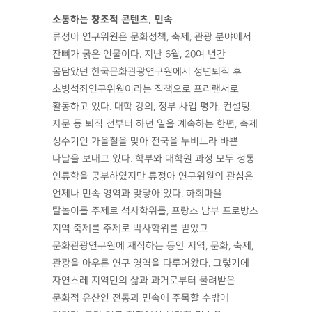
소통하는 창조적 콘텐츠, 민속
류정아 연구위원은 문화정책, 축제, 관광 분야에서
잔뼈가 굵은 인물이다. 지난 6월, 20여 년간
몸담았던 한국문화관광연구원에서 정년퇴직 후
초빙석좌연구위원이라는 직책으로 프리랜서로
활동하고 있다. 대학 강의, 정부 사업 평가, 컨설팅,
자문 등 퇴직 전부터 하던 일을 계속하는 한편, 축제
성수기인 가을철을 맞아 전국을 누비느라 바쁜
나날을 보내고 있다. 학부와 대학원 과정 모두 정통
인류학을 공부하였지만 류정아 연구위원의 관심은
언제나 민속 영역과 맞닿아 있다. 하회마을
탈놀이를 주제로 석사학위를, 프랑스 남부 프로방스
지역 축제를 주제로 박사학위를 받았고
문화관광연구원에 재직하는 동안 지역, 문화, 축제,
관광을 아우른 연구 영역을 다루어왔다. 그렇기에
자연스레 지역민의 삶과 과거로부터 물려받은
문화적 유산인 전통과 민속에 주목할 수밖에