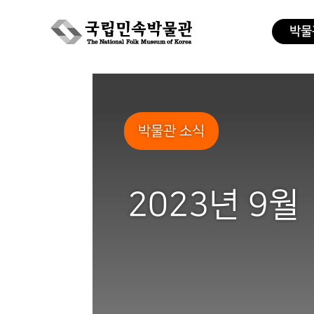
박물
Skip
to
content
박물관 소식
2023년 9월