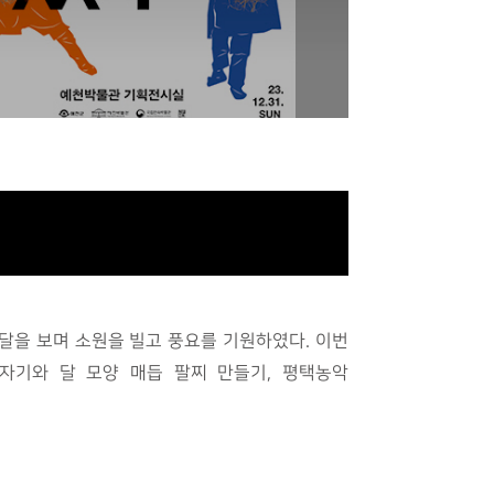
달을 보며 소원을 빌고 풍요를 기원하였다. 이번
자기와 달 모양 매듭 팔찌 만들기, 평택농악