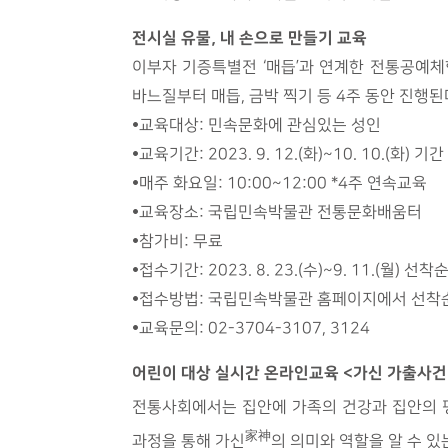
전시실 유물, 내 손으로 만들기 교육
이부자 기증특별전 ‘매듭’과 연계한 전통공예체
바느질부터 매듭, 금박 찍기 등 4주 동안 진행
•교육대상: 민속문화에 관심있는 성인
•교육기간: 2023. 9. 12.(화)~10. 10.(화) 기간
•매주 화요일: 10:00~12:00 *4주 연속교육
•교육장소: 국립민속박물관 전통문화배움터
•참가비: 무료
•접수기간: 2023. 8. 23.(수)~9. 11.(월)
•접수방법: 국립민속박물관 홈페이지에서 선착
•교육문의: 02-3704-3107, 3124
어린이 대상 실시간 온라인교육 <가신 가출사건
전통사회에서는 집안에 가족의 건강과 집안의 평
家神
과정을 통해 가신
의 의미와 역할을 알 수 있