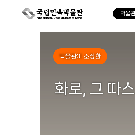
박물
Skip
to
content
박물관이 소장한
화로, 그 따