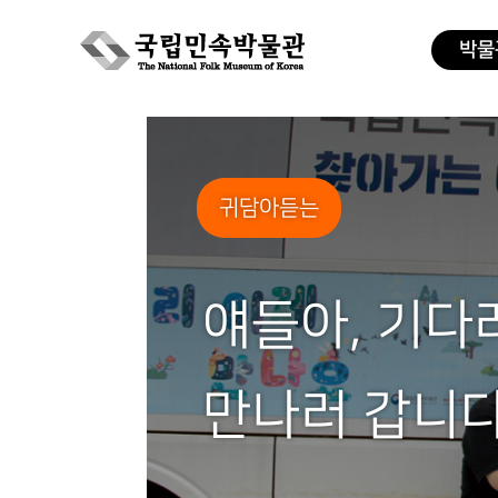
박물
Skip
to
content
귀담아듣는
얘들아, 기다
만나러 갑니