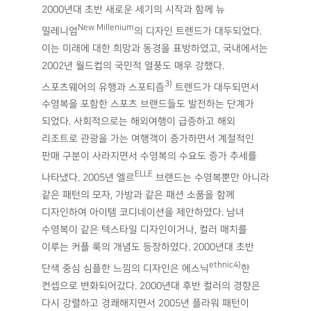
2000년대 초반 새로운 세기의 시작과 함께 뉴
New Millenium
밀레니엄
의 디자인 트렌드가 대두되었다.
이는 미래에 대한 희망과 동경을 표방하였고, 국내에서는
2002년 월드컵의 국민적 열풍도 매우 강했다.
3)
스포츠웨어의 유행과 스포티즘
트렌드가 대두되면서
수영복을 포함한 스포츠 브랜드들도 발전하는 단계가
되었다. 사회적으로는 해외여행이 급증하고 해외
리조트로 관광을 가는 여행객이 증가하면서 계절적인
판매 구분이 사라지면서 수영복의 수요도 증가 추세를
ELLE
나타냈다. 2005년 엘르
브랜드는 수영복뿐만 아니라
같은 패턴의 모자, 가방과 같은 패션 소품을 함께
디자인하여 아이템 코디네이션을 제안하였다. 남녀
수영복이 같은 텍스타일 디자인이거나, 컬러 매치를
이루는 커플 룩의 개념도 등장하였다. 2000년대 초반
ethnic4)
단색 중심 심플한 느낌의 디자인은 에스닉
한
컨셉으로 변화되어갔다. 2000년대 후반 컬러의 경향은
다시 강렬하고 경쾌해지면서 2005년 플라워 패턴이