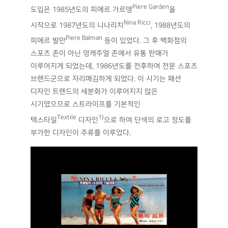
Piere Garden
도입은 1985년도의 피에르 가르뎅
을
Nina Ricci
시작으로 1987년도의 니나리치
, 1988년도의
Piere Balman
피에르 발만
등이 있었다. 그 후 백화점의
스포츠 존이 아닌 영캐주얼 존에서 유통 판매가
이루어지게 되었는데, 1986년도를 전후하여 전문 스포츠
브랜드군으로 자리매김하게 되었다. 이 시기는 패션
디자인 트렌드의 세분화가 이루어지지 않은
시기였으므로 스트라이프를 기본적인
Textile
1)
텍스타일
디자인
으로 하여 단색의 로고 정도를
부가한 디자인이 주류를 이루었다.