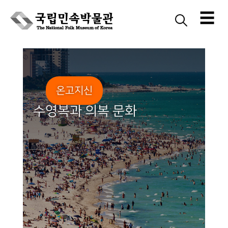
☰
Skip
to
content
온고지신
수영복과 의복 문화