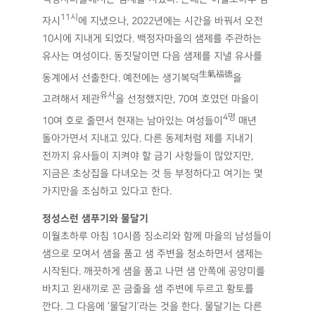
11시
자시
에 지냈으나, 2022년에는 시간을 바꿔서 오전
10시에 지내게 되었다. 백정자마을의 샘제를 주관하는
유사는 여성이다. 동짓달이면 다음 샘제를 지낼 유사를
生氣福德
동계에서 선출한다. 예전에는 생기복덕
을
유사
고려해서 제관
을 선정했지만, 70여 호였던 마을이
4명
10여 호로 줄면서 현재는 남아있는 여성들이
매년
돌아가면서 지내고 있다. 다른 동제처럼 제를 지내기
전까지 유사들이 지켜야 할 금기 사항들이 많았지만,
지금은 초상집을 다녀오는 것 등 부정하다고 여기는 몇
가지만을 조심하고 있다고 한다.
정성스런 샘푸기와 물달기
이월초하루 아침 10시쯤 징소리와 함께 마을의 남성들이
샘으로 모여서 샘을 품고 샘 주변을 청소하면서 샘제는
시작된다. 깨끗하게 샘을 품고 나면 샘 안쪽에 공양미를
바치고 왼새끼로 꼰 금줄을 샘 주변에 두르고 황토를
깐다. 그 다음에 ‘물달기’라는 것을 한다. 물달기는 다른