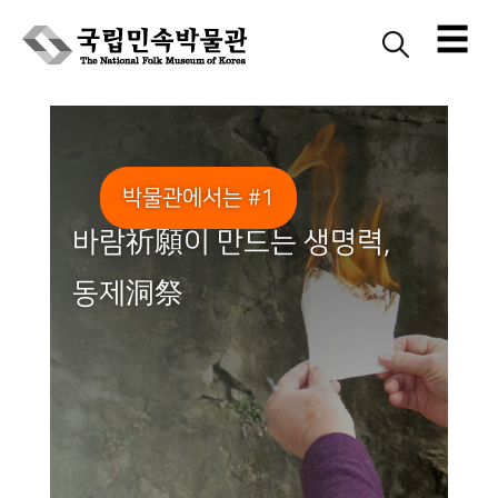
☰
Skip
to
content
박물관에서는 #1
바람祈願이 만드는 생명력,
동제洞祭