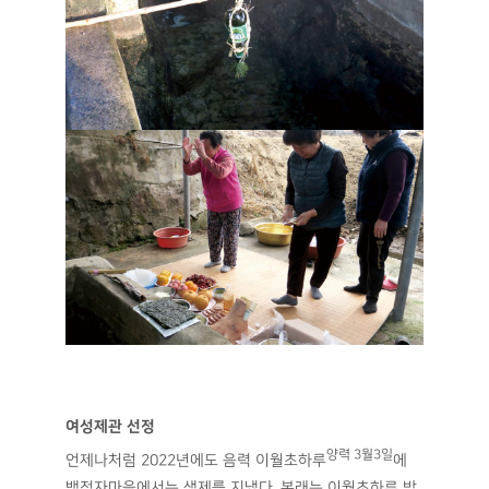
여성제관 선정
양력 3월3일
언제나처럼 2022년에도 음력 이월초하루
에
백정자마을에서는 샘제를 지냈다. 본래는 이월초하루 밤