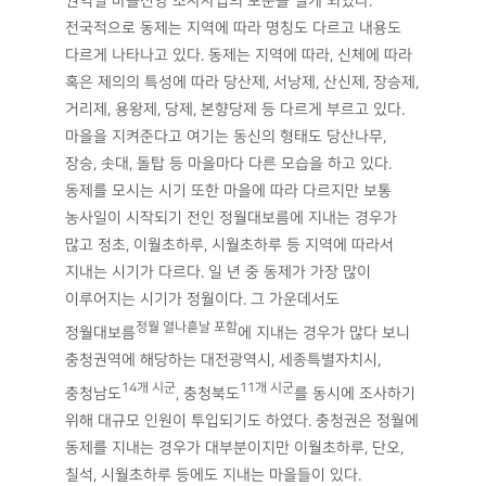
권역별 마을신앙 조사사업의 포문을 열게 되었다.
전국적으로 동제는 지역에 따라 명칭도 다르고 내용도
다르게 나타나고 있다. 동제는 지역에 따라, 신체에 따라
혹은 제의의 특성에 따라 당산제, 서낭제, 산신제, 장승제,
거리제, 용왕제, 당제, 본향당제 등 다르게 부르고 있다.
마을을 지켜준다고 여기는 동신의 형태도 당산나무,
장승, 솟대, 돌탑 등 마을마다 다른 모습을 하고 있다.
동제를 모시는 시기 또한 마을에 따라 다르지만 보통
농사일이 시작되기 전인 정월대보름에 지내는 경우가
많고 정초, 이월초하루, 시월초하루 등 지역에 따라서
지내는 시기가 다르다. 일 년 중 동제가 가장 많이
이루어지는 시기가 정월이다. 그 가운데서도
정월 열나흗날 포함
정월대보름
에 지내는 경우가 많다 보니
충청권역에 해당하는 대전광역시, 세종특별자치시,
14개 시군
11개 시군
충청남도
, 충청북도
를 동시에 조사하기
위해 대규모 인원이 투입되기도 하였다. 충청권은 정월에
동제를 지내는 경우가 대부분이지만 이월초하루, 단오,
칠석, 시월초하루 등에도 지내는 마을들이 있다.