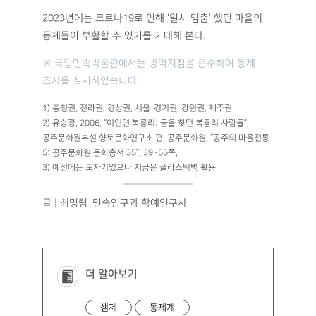
2023년에는 코로나19로 인해 ‘일시 멈춤’ 했던 마을의
동제들이 부활할 수 있기를 기대해 본다.
※ 국립민속박물관에서는 방역지침을 준수하여 동제
조사를 실시하였습니다.
1) 충청권, 전라권, 경상권, 서울·경기권, 강원권, 제주권
2) 유승광, 2006, “이인면 복룡리: 금을 찾던 복룡리 사람들”,
공주문화원부설 향토문화연구소 편. 공주문화원, “공주의 마을전통
5: 공주문화원 문화총서 35”, 39~56쪽,
3) 예전에는 도자기였으나 지금은 플라스틱병 활용
글 | 최명림_민속연구과 학예연구사
더 알아보기
샘제
동제계