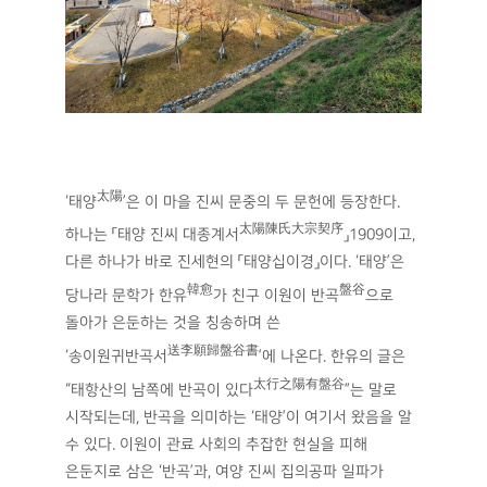
太陽
‘태양
’은 이 마을 진씨 문중의 두 문헌에 등장한다.
太陽陳氏大宗契序
하나는 「태양 진씨 대종계서
」1909이고,
다른 하나가 바로 진세현의 「태양십이경」이다. ‘태양’은
韓愈
盤谷
당나라 문학가 한유
가 친구 이원이 반곡
으로
돌아가 은둔하는 것을 칭송하며 쓴
送李願歸盤谷書
‘송이원귀반곡서
’에 나온다. 한유의 글은
太行之陽有盤谷
“태항산의 남쪽에 반곡이 있다
”는 말로
시작되는데, 반곡을 의미하는 ‘태양’이 여기서 왔음을 알
수 있다. 이원이 관료 사회의 추잡한 현실을 피해
은둔지로 삼은 ‘반곡’과, 여양 진씨 집의공파 일파가