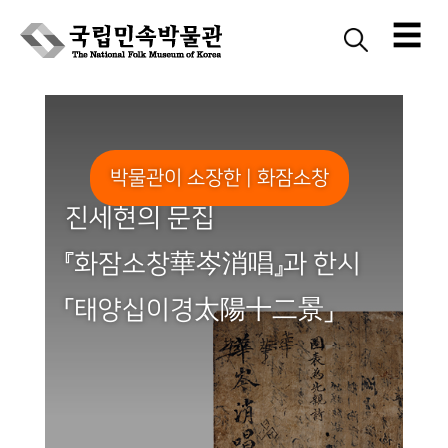
☰
Skip
to
content
박물관이 소장한 | 화잠소창
진세현의 문집
『화잠소창華岑消唱』과 한시
「태양십이경太陽十二景」