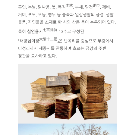
木枕
網巾
혼인, 복날, 닭싸움, 붓, 목침
, 부채, 망건
, 제비,
거미, 포도, 오동, 앵두 등 풍속과 일상생활의 풍경, 생활
물품, 자연물을 소재로 한 시와 산문 등이 수록되어 있다.
七言律詩
특히 칠언율시
13수로 구성된
太陽十二景
「태양십이경
」은 반곡리를 중심으로 부강에서
나성리까지 세종시를 관통하여 흐르는 금강의 주변
경관을 묘사하고 있다.