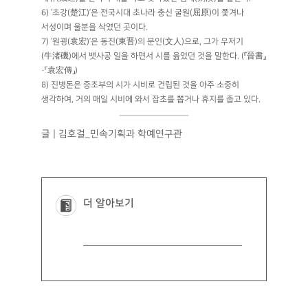
6) ‘초강(楚江)’은 전국시대 초나라 충신 굴원(屈原)이 쫓겨나
서성이며 울분을 삭였던 곳이다.
7) ‘원굉(袁宏)’은 동진(東晋)의 문인(文人)으로, 그가 우저기
(牛渚磯)에서 뱃사공 일을 하면서 시를 읊었던 것을 말한다. (『晉書』
·「袁宏傳」)
8) 진병돈은 증조부의 시가 시비로 건립된 것을 아주 소중히
생각하여, 거의 매일 시비에 와서 잡초를 뽑거나 휴지를 줍고 있다.
글 | 김호걸_민속기획과 학예연구관
더 알아보기