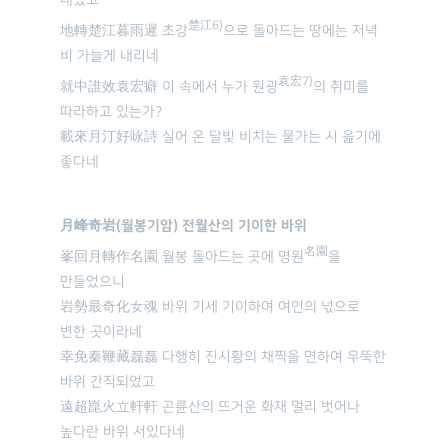
내렸고
楚江6)
地轉楚江暮雨遲 초강
으로 돌아드는 땅에는 저녁
비 가늘게 내리네
袁宏7)
就中誰效袁宏癖 이 속에서 누가 원굉
의 취미를
따라하고 있는가?
載來月汀好咏詩 실어 온 달빛 비치는 물가는 시 읊기에
좋다네
月峰奇岩(월봉기암) 전월산의 기이한 바위
名園
峯回月轉作名園 월봉 돌아드는 곳에 명원
을
만들었으니
岩勢最奇化女魂 바위 기세 기이하여 여인의 넋으로
변한 곳이라네
幸免秦鞭藏磊磊 다행히 진시황의 채찍을 면하여 우뚝한
바위 간직되었고
遠超崑火立軒軒 곤륜산의 뜨거운 화재 멀리 벗어나
높다란 바위 서있다네