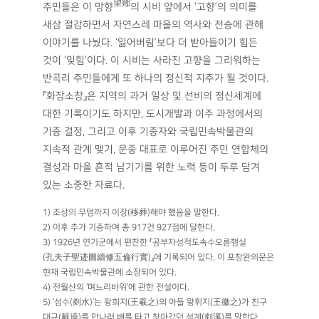
望鄕
주민들은 이 망향
의 시비 앞에서 ‘고향’의 의미를
새삼 절감하면서 자연스레 마을의 역사와 전승에 관해
이야기를 나눴다. ‘잃어버림’보다 더 받아들이기 힘든
것이 ‘잊힘’이다. 이 시비는 사라진 고향을 그리워하는
반곡리 주민들에게 또 하나의 정신적 지주가 될 것이다.
『화잠소창』은 지역의 과거 일상 및 선비의 정신세계에
대한 기록이기도 하지만, 도시개발과 이주 과정에서의
기증 결정, 그리고 이후 기증자와 국립민속박물관의
지속적 관계 맺기, 문중 대표로 이루어진 주민 연합체의
결성과 마을 흔적 남기기를 위한 노력 등이 두루 담겨
있는 소중한 자료다.
1) 조상의 무덤까지 이장(移葬)해야 했음을 말한다.
2) 이후 추가 기증하여 총 917건 927점에 달한다.
3) 1926년 연기군에서 편찬한 『공부자성적도속수오륜행실
(孔夫子聖迹圖續修五倫行實)』에 기록되어 있다. 이 포창완의문은
현재 국립민속박물관에 소장되어 있다.
4) 전월산의 ‘며느리바위’에 관한 전설이다.
5) ‘섬수(剡水)’는 왕희지(王羲之)의 아들 왕휘지(王徽之)가 친구
대규(戴逵)를 만나러 배를 타고 찾아갔던 섬계(剡溪)를 말한다.