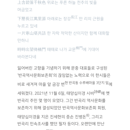
上含碧落千秋色 위로는 푸른 하늘 천추의 빛을
머금었고
長江
下壓長江萬里源 아래로는 장강
만 리의 근원을
누르고 있네
一片寒山堪共語 한 자락 적막한 산이지만 함께 대화할
만하니
橋門
時時出望倚橋門 때때로 나가 교문
에 기대어
바라본다네
잃어버린 고향을 기념하기 위해 문중 대표들로 구성된
‘반곡역사문화보존회’의 끊임없는 노력으로 이 한시들은
현 반곡동 수루배마을 3단지 앞
비로 새겨져 마을 앞 금강 변
에
詩碑
세워졌다. 2021년 11월 6일, 태양십이경 시비
에 옛
반곡리 주민 몇 명이 모였다. 그간 반곡리 역사문화를
보존하기 위해 결성되었던 반곡역사문화보존회 회원,
8)
태양십이경을 지은 진세현의 증손 진병돈
, 그리고
반곡리 민속조사를 했던 필자 등이다. 오랜만에 만난