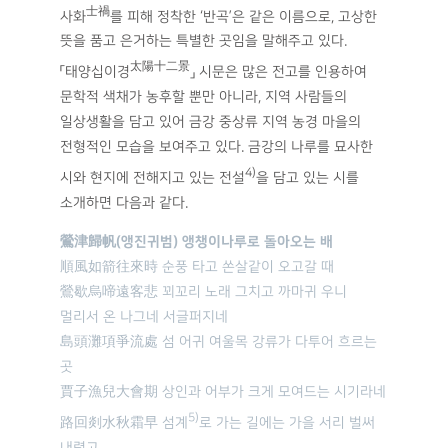
士禍
사화
를 피해 정착한 ‘반곡’은 같은 이름으로, 고상한
뜻을 품고 은거하는 특별한 곳임을 말해주고 있다.
太陽十二景
「태양십이경
」 시문은 많은 전고를 인용하여
문학적 색채가 농후할 뿐만 아니라, 지역 사람들의
일상생활을 담고 있어 금강 중상류 지역 농경 마을의
전형적인 모습을 보여주고 있다. 금강의 나루를 묘사한
4)
시와 현지에 전해지고 있는 전설
을 담고 있는 시를
소개하면 다음과 같다.
鶯津歸帆(앵진귀범) 앵챙이나루로 돌아오는 배
順風如箭往來時 순풍 타고 쏜살같이 오고갈 때
鶯歇烏啼遠客悲 꾀꼬리 노래 그치고 까마귀 우니
멀리서 온 나그네 서글퍼지네
島頭灘項爭流處 섬 어귀 여울목 강류가 다투어 흐르는
곳
賈子漁兒大會期 상인과 어부가 크게 모여드는 시기라네
5)
路回剡水秋霜早 섬계
로 가는 길에는 가을 서리 벌써