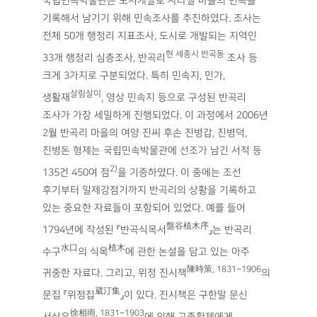
국립민속박물관은 도시개발로 사라질 마을의 민속을
기록해서 남기기 위해 민속조사를 추진하였다. 조사는
전체 50개 행정리 지표조사, 도시로 개발되는 지역인
현 세종시 반곡동
33개 행정리 심층조사, 반곡리
조사 등
크게 3가지로 구분되었다. 특히 민속지, 민가,
살림살이
생활재
, 영상 민속지 등으로 구성된 반곡리
조사가 가장 세밀하게 진행되었다. 이 과정에서 2006년
2월 반곡리 마을의 여양 진씨 후손 진병갑, 진병덕,
진병돈 형제는 국립민속박물관에 선조가 남긴 서적 등
2)
135건 450여 점
을 기증하였다. 이 중에는 조선
후기부터 일제강점기까지 반곡리의 상황을 기록하고
있는 중요한 자료들이 포함되어 있었다. 예를 들어
盤谷植木序
1794년에 작성된 『반곡식목서
』는 반곡리
水口
植木
수구
의 식목
에 관한 논설을 담고 있는 아주
陳時策, 1831~1906
귀중한 자료다. 그리고, 위정 진시책
의
葳汀集
문집 『위정집
』이 있다. 진시책은 구한말 문신
徐相雨, 1831~1903
서상우
에 의해 고종황제에게