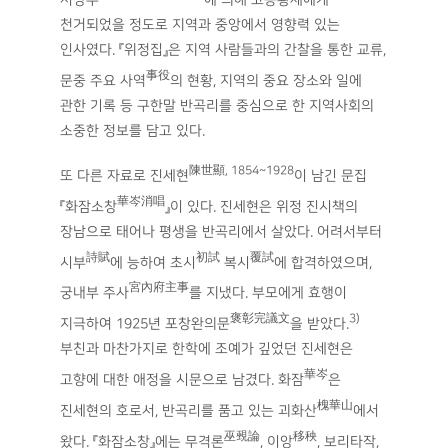
천거되었을 정도로 지역과 중앙에서 영향력 있는
인사였다. 『위정집』은 지역 사람들과의 간찰을 통한 교류,
事役
문중 주요 사역
의 현황, 지역의 중요 장소와 일에
관한 기록 등 구한말 반곡리를 중심으로 한 지역사회의
소중한 정보를 담고 있다.
陳世顯, 1854~1928
또 다른 자료로 진세현
이 남긴 문집
華岑消唱
『화잠소창
』이 있다. 진세현은 위정 진시책의
장남으로 태어나 평생을 반곡리에서 살았다. 어려서부터
詩賦
初試
覆試
시부
에 능하여 초시
복시
에 합격하였으며,
宮內府主事
궁내부 주사
를 지냈다. 부모에게 효행이
褒彰完議文
3)
지극하여 1925년 포창완의문
을 받았다.
부친과 마찬가지로 한학에 조예가 깊었던 진세현은
華岑
고향에 대한 애정을 시문으로 남겼다. 화잠
은
槐華山
진세현의 호로서, 반곡리를 품고 있는 괴화산
에서
巫覡論
移秧
왔다. 『화잠소창』에는 무격론
, 이앙
, 보리타작,