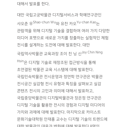
대해서 발표를 한다.
대만 국립고궁박물관 디지털서비스과 학예연구관인
Shao-chun Wu
Yu-chan Kao
샤오춘 우
와 유찬 카오
는
관람객을 위해 디지털 기술을 결합하여 여러 가지 다양한
미디어 포맷으로 새로운 가치를 창출하는 실험적인 체험
전시를 설계하는 도전에 대해 발표한다. 대만
Joy Chin Ning
국립역사박물관 교육과장 조이 친 닝 신
Hsin
은 디지털 기술로 재창조된 접근방식을 통해
초연결된 박물관 교육 시스템에 대해 발표한다.
국립민속박물관 전시운영과 정연학 연구관은 박물관
전시공간 실감형 전시 유형과 특징을 살펴보고 실감
콘텐츠 전시의 고민과 의미에 대해서 발표하고,
국립중앙박물관의 디지털박물관과 장은정 연구관은
디지털 기술을 활용한 전시의 경험과 디지털 미디어의
가치와 과제에 대해 발표한다. 마지막으로 카이스트
문화기술대학원 안재홍 교수는 디지털 기술의 트렌드에
대한 박물관의 대응과 변화에 대해 발표한다.8명의