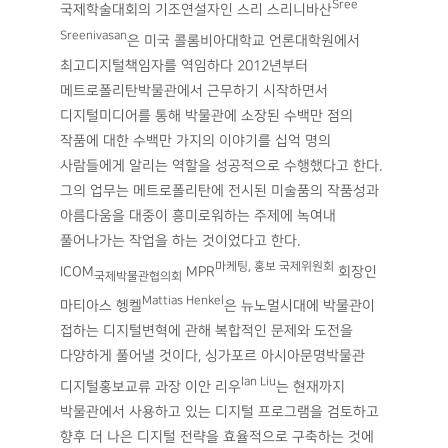
Sree
국제학술대회의 기조연설자인 스리 스리니바산
Sreenivasan
은 미국 콜롬비아대학교 언론대학원에서
최고디지털책임자를 역임하다 2012년부터
메트로폴리탄박물관에서 근무하기 시작하면서
디지털미디어를 통해 박물관에 소장된 수백만 점의
작품에 대한 수백만 가지의 이야기를 십억 명의
사람들에게 알리는 역할을 성공적으로 수행했다고 한다.
그의 업무는 메트로폴리탄에 전시된 미술품의 작품성과
아름다움을 대중이 흥미로워하는 주제에 녹여내
풀어나가는 작업을 하는 것이었다고 한다.
마케팅, 홍보 국제위원회
ICOM
MPR
회장인
국제박물관협의회
Mattias Henkel
마티아스 헹켈
은 뉴노멀시대에 박물관이
접하는 디지털변혁에 관해 복합적인 문제와 도전을
다양하게 풀어낼 것이다, 싱가포르 아시아문명박물관
Ian Liu
디지털홍보교류 과장 이안 리우
는 현재까지
박물관에서 사용하고 있는 디지털 프로그램을 검토하고
향후 더 나은 디지털 전략을 효율적으로 구축하는 것에