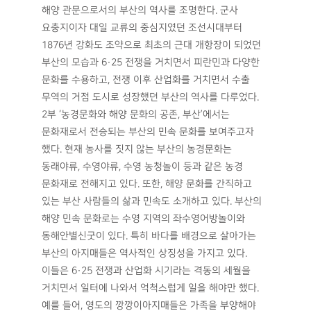
해양 관문으로서의 부산의 역사를 조명한다. 군사
요충지이자 대일 교류의 중심지였던 조선시대부터
1876년 강화도 조약으로 최초의 근대 개항장이 되었던
부산의 모습과 6·25 전쟁을 거치면서 피란민과 다양한
문화를 수용하고, 전쟁 이후 산업화를 거치면서 수출
무역의 거점 도시로 성장했던 부산의 역사를 다루었다.
2부 ‘농경문화와 해양 문화의 공존, 부산’에서는
문화재로서 전승되는 부산의 민속 문화를 보여주고자
했다. 현재 농사를 짓지 않는 부산의 농경문화는
동래야류, 수영야류, 수영 농청놀이 등과 같은 농경
문화재로 전해지고 있다. 또한, 해양 문화를 간직하고
있는 부산 사람들의 삶과 민속도 소개하고 있다. 부산의
해양 민속 문화로는 수영 지역의 좌수영어방놀이와
동해안별신굿이 있다. 특히 바다를 배경으로 살아가는
부산의 아지매들은 역사적인 상징성을 가지고 있다.
이들은 6·25 전쟁과 산업화 시기라는 격동의 세월을
거치면서 일터에 나와서 억척스럽게 일을 해야만 했다.
예를 들어, 영도의 깡깡이아지매들은 가족을 부양해야