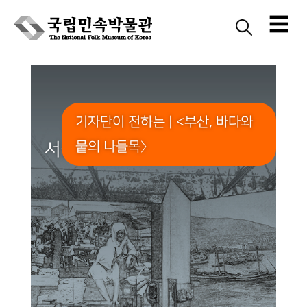
☰
Skip
to
content
기자단이 전하는 | <부산, 바다와
뭍의 나들목〉
서울에서 부산을 만나다