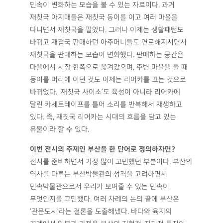
민속이 변화하는 모습을 볼 수 있는 자료이다. 과거
재칫국 아지매들은 재칫국 동이를 이고 여러 마을을
다니면서 재칫국을 팔았다. 그러나 이제는 생활패턴도
바뀌고 재첩국 판매하던 아주머니들도 연로해지시면서
재칫국을 판매하는 모습이 변화했다. 판매하는 공간은
마을에서 시장 한쪽으로 옮겨갔으며, 주변 마을을 돌 때
동이를 머리에 이던 것도 이제는 리어카를 끄는 것으로
바뀌었다. ‘재칫국 사이소’도 육성이 아니라 리어카에
달린 카세트테이프를 틀어 소리를 반복해서 재생하고
있다. 즉, 재칫국 리어카는 시대의 흐름을 담고 있는
유물이라 할 수 있다.
이번 전시의 주제인 부산을 한 단어로 정의하자면?
전시를 준비하면서 가장 많이 고민했던 부분이다. 부산의
역사를 다루는 부산박물관의 성격을 고려하면서
민속박물관으로서 우리가 보여줄 수 있는 민속이
무엇인지를 고민했다. 여러 차례의 논의 끝에 부산은
‘관문도시’라는 결론을 도출해냈다. 바다와 육지의