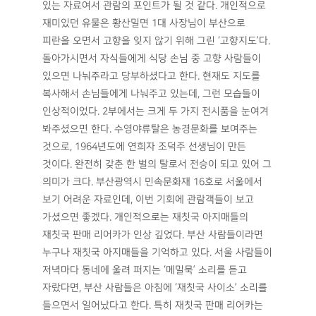
있는 자료여서 관람의 포인트가 될 것 같다. 개인적으로
재미있던 유물은 황산밀면 1대 사장님이 부산으로
피란을 오면서 고향을 잊지 않기 위해 그린 ‘고향지도’다.
돌아가시면서 자식들에게 식당 손님 중 고향 사람들이
있으면 나눠주라고 당부하셨다고 한다. 현재도 지도를
복사해서 손님들에게 나눠주고 있는데, 그런 모습들이
인상적이었다. 2부에서는 크게 두 가지 전시품을 눈여겨
봐주셨으면 한다. 수영야류탈은 농경문화를 보여주는
것으로, 1964년도에 연희자 조덕주 선생님이 만든
것이다. 완전히 갖춘 한 벌의 탈로서 전승이 되고 있어 그
의미가 크다. 부산광역시 민속문화재 16호로 서울에서
보기 어려운 자료인데, 이번 기회에 관람객들이 보고
가셨으면 좋겠다. 개인적으로는 재칫국 아지매들의
재칫국 판매 리어카가 인상 깊었다. 부산 사람들이라면
누구나 재칫국 아지매들을 기억하고 있다. 서울 사람들이
저녁마다 동네에 울려 퍼지는 ‘메밀묵’ 소리를 듣고
자랐다면, 부산 사람들은 아침에 ‘재칫국 사이소’ 소리를
들으면서 일어났다고 한다. 특히 재칫국 판매 리어카는