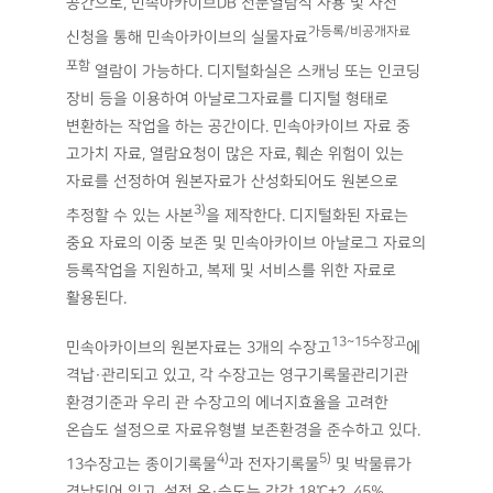
공간으로, 민속아카이브DB 전문열람석 사용 및 사전
가등록/비공개자료
신청을 통해 민속아카이브의 실물자료
포함
열람이 가능하다. 디지털화실은 스캐닝 또는 인코딩
장비 등을 이용하여 아날로그자료를 디지털 형태로
변환하는 작업을 하는 공간이다. 민속아카이브 자료 중
고가치 자료, 열람요청이 많은 자료, 훼손 위험이 있는
자료를 선정하여 원본자료가 산성화되어도 원본으로
3)
추정할 수 있는 사본
을 제작한다. 디지털화된 자료는
중요 자료의 이중 보존 및 민속아카이브 아날로그 자료의
등록작업을 지원하고, 복제 및 서비스를 위한 자료로
활용된다.
13~15수장고
민속아카이브의 원본자료는 3개의 수장고
에
격납·관리되고 있고, 각 수장고는 영구기록물관리기관
환경기준과 우리 관 수장고의 에너지효율을 고려한
온습도 설정으로 자료유형별 보존환경을 준수하고 있다.
4)
5)
13수장고는 종이기록물
과 전자기록물
및 박물류가
격납되어 있고, 설정 온·습도는 각각 18℃±2, 45%