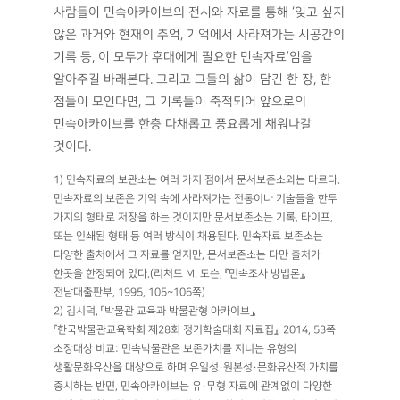
사람들이 민속아카이브의 전시와 자료를 통해 ‘잊고 싶지
않은 과거와 현재의 추억, 기억에서 사라져가는 시공간의
기록 등, 이 모두가 후대에게 필요한 민속자료’임을
알아주길 바래본다. 그리고 그들의 삶이 담긴 한 장, 한
점들이 모인다면, 그 기록들이 축적되어 앞으로의
민속아카이브를 한층 다채롭고 풍요롭게 채워나갈
것이다.
1) 민속자료의 보관소는 여러 가지 점에서 문서보존소와는 다르다.
민속자료의 보존은 기억 속에 사라져가는 전통이나 기술들을 한두
가지의 형태로 저장을 하는 것이지만 문서보존소는 기록, 타이프,
또는 인쇄된 형태 등 여러 방식이 채용된다. 민속자료 보존소는
다양한 출처에서 그 자료를 얻지만, 문서보존소는 다만 출처가
한곳을 한정되어 있다.(리처드 M. 도슨, 『민속조사 방법론』,
전남대출판부, 1995, 105~106쪽)
2) 김시덕, 「박물관 교육과 박물관형 아카이브」,
『한국박물관교육학회 제28회 정기학술대회 자료집』, 2014, 53쪽
소장대상 비교: 민속박물관은 보존가치를 지니는 유형의
생활문화유산을 대상으로 하며 유일성·원본성·문화유산적 가치를
중시하는 반면, 민속아카이브는 유·무형 자료에 관계없이 다양한