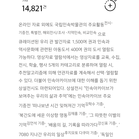
전시-
온라인 자료 외에도 국립민속박물관의 주요활동
기증전, 특별전, 해외전시/조사 -지역민속, 비교민속
으로
큐레이션된 우리 관 발간자료 1,500여 권과 민속과
역사문화에 관련된 아동도서 400여 권의 도서 열람도
가능하다. 영상자료 열람석에서는 영상자료를 교육, 수집,
전시, 학술, 행사 5개의 카테고리로 분류하여 열람 시,
추천알고리즘에 의해 연관자료를 계속해서 선택·열람할
수 있다. 더불어 민속아카이브에 대한 이해를 돕기 위한
상설전시도 마련되어있다. 상설전시 “민속아카이브가
보여주는 우리의 삶과 추억”에는 민속아카이브 주요
김학수 기증
기증전 ‘떠나보낸 시간 잊혀져간 기억
’,
김재홍 기증
‘북간도에 세운 이상향 명동
’, ‘그 따뜻한 이별의
김언석 기증
강신표 기증
기억
’, ‘배움의 길, 기록을 따라가다
’, ‘
후지모토 다쿠미 기증
7080 지나간 우리의 일상
’, ‘독일인