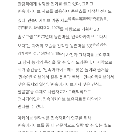
관람객에게 상당한 인기를 끌고 있다. 그리고
민속아카이브 자료를 활용하여 콘텐츠를 제작한 전시도
韓國集落調査硏究報告書,
있다. 민속아카이브 기증 자료
寺門征男, 와세다대학, 1976
를 바탕으로 기획한 3D
홀로그램 “1970년대 농촌마을, 민속아카이브로 다시
충남 공주,
보다”는 과거의 모습을 간직한 농촌마을 3곳
경기 평택, 전남 신안군 임태도
의 사진과 그래픽을 보여주며
그 당시 농가의 특징을 알 수 있게 도와준다. 마지막으로
서가 중간중간 ‘민속아카이브에서 찾은 놀이와 즐거움’,
‘민속아카이브에서 찾은 웃음과 행복’, ‘민속아카이브에서
찾은 독서와 일상’, ‘민속아카이브에서 찾은 간식과
달콤함’을 주제로 사진자료가 그래픽적으로
전시되어있어, 민속아카이브 보유자료를 다양하게
만나볼 수 있다.
아카이브 열람실은 민속자료의 연구를 위해
민속아카이브를 좀 더 전문적으로 열람 할 수 있는 별도