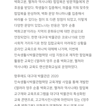
벽화고분, 펼쳐라 역사나래》 팝업북은 방문객들에게 큰
호응을 받았다. 학생들이 집중해서, 퍼즐을 끼워 맞추듯
팝업북을 완성하며, 벽화 문양 하나하나를 집중해서
바라볼 수 있다는 점이 또 다른 장점이 되었고, 이렇게
다양한 문양이 있었느냐는 반응은 ‘영주 순흥
벽화고분’이라는 지역의 문화유산에 대한 관심으로
연장되었다. 한편 대구대 박물관은 코로나19로 인한
사회적 거리두기로 현장 집합교육이 어려워진 상황을
온라인 교육으로 하나씩 대체해 나가며, 이번에
민속생활사박물관협력망 사업 지원으로 제작한 팝업북을
활용한 교육인 《열려라 영주 순흥 벽화고분, 펼쳐라
역사나래》 교육도 랜선문화교실로 운영하였다.
향후에도 대구대 박물관은 2020
민속생활사박물관협력망 교육개발 사업을 통해 개발한
《열려라 영주 순흥 벽화고분, 펼쳐라 역사나래》 팝업북
교구재와 교육프로그램을 대구대 박물관의 특성화된
교육 콘텐츠로, 고고역사전시관에 마련되어 있는 《영주
순흥 벽화고분》 모형관과 연계하여, 전시 연계 상설