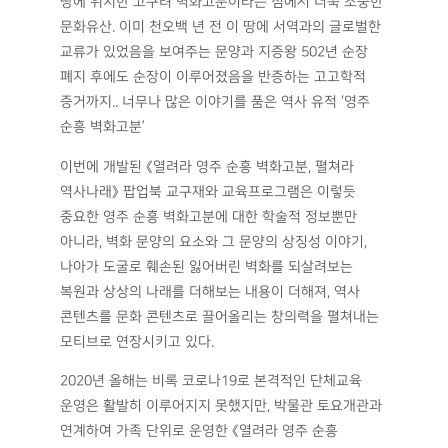
땅에 위치한 고구려 벽화고분이라는 점에서 더욱 소중한
문화유산. 이미 천오백 년 전 이 땅에 서역과의 글로벌한
교류가 있었음을 보여주는 문양과 지증왕 502년 순장
폐지 후에도 순장이 이루어졌음을 반증하는 고고학적
증거까지.. 너무나 많은 이야기를 품은 역사 유적 ‘영주
순흥 벽화고분’
이번에 개발된 《열려라 영주 순흥 벽화고분, 펼쳐라
역사나래》 팝업북 교구재와 교육프로그램은 이렇듯
중요한 영주 순흥 벽화고분에 대한 학술적 정보뿐만
아니라, 벽화 문양의 요소와 그 문양의 상징성 이야기,
나아가 도굴로 훼손된 잃어버린 벽화를 되살려보는
복원과 상상의 나래를 더해보는 내용이 더해져, 역사
콘텐츠를 문화 콘텐츠로 끌어올리는 창의력을 펼쳐내는
모티브로 연장시키고 있다.
2020년 올해는 비록 코로나19로 본격적인 단체교육
운영은 활발히 이루어지지 못했지만, 박물관 토요개관과
연계하여 가족 단위로 운영한 《열려라 영주 순흥