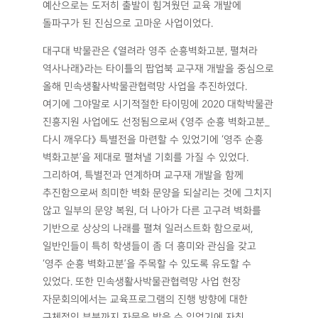
예산으로는 도저히 출발이 힘겨웠던 교육 개발에
돌파구가 된 진심으로 고마운 사업이었다.
대구대 박물관은 《열려라 영주 순흥벽화고분, 펼쳐라
역사나래》라는 타이틀의 팝업북 교구재 개발을 중심으로
올해 민속생활사박물관협력망 사업을 추진하였다.
여기에 그야말로 시기적절한 타이밍에 2020 대학박물관
진흥지원 사업에도 선정됨으로써 《영주 순흥 벽화고분_
다시 깨우다》 특별전을 마련할 수 있었기에 ‘영주 순흥
벽화고분’을 제대로 펼쳐낼 기회를 가질 수 있었다.
그리하여, 특별전과 연계하며 교구재 개발을 함께
추진함으로써 희미한 벽화 문양을 되살리는 것에 그치지
않고 일부의 문양 복원, 더 나아가 다른 고구려 벽화를
기반으로 상상의 나래를 펼쳐 일러스트화 함으로써,
일반인들이 특히 학생들이 좀 더 흥미와 관심을 갖고
‘영주 순흥 벽화고분’을 주목할 수 있도록 유도할 수
있었다. 또한 민속생활사박물관협력망 사업 현장
자문회의에서는 교육프로그램의 진행 방향에 대한
구체적인 부분까지 자문을 받을 수 있었기에 자칫