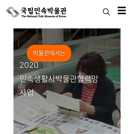
☰
Skip
to
content
박물관에서는
2020
민속생활사박물관협력망
사업