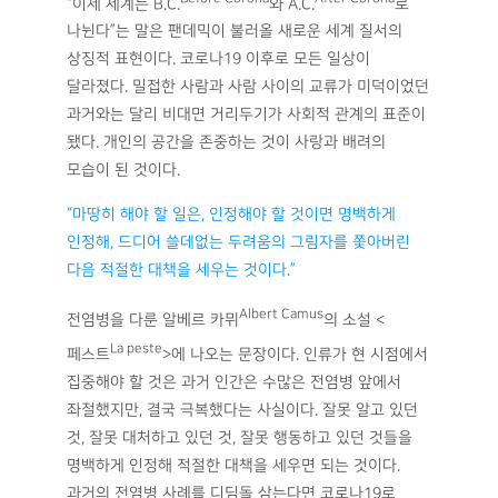
“이제 세계는 B.C.
와 A.C.
로
나뉜다”는 말은 팬데믹이 불러올 새로운 세계 질서의
상징적 표현이다. 코로나19 이후로 모든 일상이
달라졌다. 밀접한 사람과 사람 사이의 교류가 미덕이었던
과거와는 달리 비대면 거리두기가 사회적 관계의 표준이
됐다. 개인의 공간을 존중하는 것이 사랑과 배려의
모습이 된 것이다.
“마땅히 해야 할 일은, 인정해야 할 것이면 명백하게
인정해, 드디어 쓸데없는 두려움의 그림자를 쫓아버린
다음 적절한 대책을 세우는 것이다.”
Albert Camus
전염병을 다룬 알베르 카뮈
의 소설 <
La peste
페스트
>에 나오는 문장이다. 인류가 현 시점에서
집중해야 할 것은 과거 인간은 수많은 전염병 앞에서
좌절했지만, 결국 극복했다는 사실이다. 잘못 알고 있던
것, 잘못 대처하고 있던 것, 잘못 행동하고 있던 것들을
명백하게 인정해 적절한 대책을 세우면 되는 것이다.
과거의 전염병 사례를 디딤돌 삼는다면 코로나19로