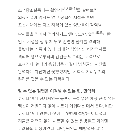
活人署 1)
조선왕조실록에는 활인서
를 살펴보면
의료시설이 많지도 않고 궁핍한 시절을 보낸
조선시대에는 다소 재력이 있는 양반들이 감염병
出幕
환자들을 집에서 격리하기도 했다. 또한, 출막
이란
임시 시설을 성 밖에 두고 감염병 환자를 격리해
돌봤다는 기록이 있다. 최대한 감염자와 비감염자를
격리해 병으로부터의 감염을 막으려는 노력으로
보여진다. 현대의 음압병동과 같이 병원균의 차단을
완벽하게 차단하진 못했겠지만, 사회적 거리두기의
뿌리를 엿볼 수 있는 대목이다.
알 수 없는 질병을 이겨낼 수 있는 힘, 면역력
코로나19가 전세계인을 공포로 몰아넣은 가장 큰 이유는
백신이 개발되지 않아 치료가 어렵다는 데서 온다. 비단
코로나19가 인류에 찾아온 첫번째 절망은 아니었다.
지금은 어렵지 않게 치료할 수 있는 질병들도 과거엔
두려움의 대상이었다. 다만, 원인과 예방책을 알 수