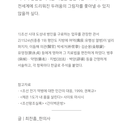
전세계에 드리워진 두려움의 그림자를 쫓아낼 수 있지
않을까 싶다.
1)조선 시대 도성내 병인을 구료하는 업무를 관장한 관서
2)1524년(중종 19) 평안도 지방에 여역(癘疫:유행성 열병)이 널리
퍼지자, 이듬해 의관(醫官) 박세거(朴世擧)·김순몽(金順蒙)·
유영정(劉永貞) 등에게 명하여 그 치료법을 편찬하게 하였다. 병후
(病候) · 약명(藥名) · 치법(治法) · 벽양(辟禳) 등을 간명하게
서술하고, 각 항목마다 한글로 주석을 붙였다.
참고자료
· <조선 전기 역병에 대한 민간의 대응, 1999, 권복규>
· <체온 1도가 내 몸을 살린다> 사이토 마사시
· <조선왕조실록> <간이벽온방>
글 | 최찬흠_한의사