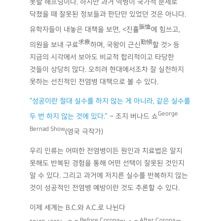
못할 해프닝이다. 하지만 과거 역병이 국가적 문제로
닥쳤을 때 잘못된 정보들과 판단만 있었던 것은 아니다.
賑恤
유학자들이 내놓은 대책을 보면, <진휼
에 힘쓰고,
求療
勤愼
의원을 보내 구료
하며, 국왕이 근신
할 것> 등
지금의 시각에서 보아도 비교적 합리적이고 타당한
것들이 상당히 많다. 오히려 현대에서조차 잘 실천하지
못하는 선진적인 전염병 대책으로 볼 수 있다.
“성공이란 절대 실수를 하지 않는 게 아니라, 같은 실수를
George
두 번 하지 않는 것에 있다.”
– 조지 버나드 쇼
Bernad Show
(영국 극작가)
우리 인류는 어떠한 전염병이든 원인과 치료법은 알지
못해도 반복된 경험을 통해 어떤 선택이 잘못된 것인지
알 수 있다. 그리고 과거에 저지른 실수를 반복하지 않는
것이 성공적인 전염병 예방이란 것도 추론할 수 있다.
이제 세계는 B.C.와 A.C.로 나뉜다
Before Corona
After Corona