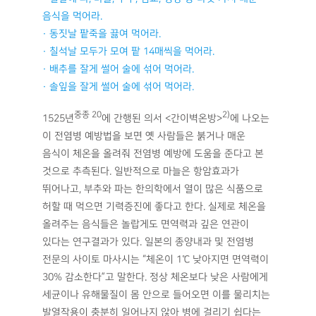
음식을 먹어라.
· 동짓날 팥죽을 끓여 먹어라.
· 칠석날 모두가 모여 팥 14매씩을 먹어라.
· 배추를 잘게 썰어 술에 섞어 먹어라.
· 솔잎을 잘게 썰어 술에 섞어 먹어라.
중종 20
2)
1525년
에 간행된 의서 <간이벽온방>
에 나오는
이 전염병 예방법을 보면 옛 사람들은 붉거나 매운
음식이 체온을 올려줘 전염병 예방에 도움을 준다고 본
것으로 추측된다. 일반적으로 마늘은 항암효과가
뛰어나고, 부추와 파는 한의학에서 열이 많은 식품으로
허할 때 먹으면 기력증진에 좋다고 한다. 실제로 체온을
올려주는 음식들은 놀랍게도 면역력과 깊은 연관이
있다는 연구결과가 있다. 일본의 종양내과 및 전염병
전문의 사이토 마사시는 “체온이 1℃ 낮아지면 면역력이
30% 감소한다”고 말한다. 정상 체온보다 낮은 사람에게
세균이나 유해물질이 몸 안으로 들어오면 이를 물리치는
발열작용이 충분히 일어나지 않아 병에 걸리기 쉽다는