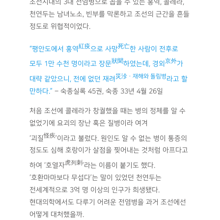
조선시대의 3대 전염병으로 꼽을 수 있는 홍역, 콜레라,
천연두는 남녀노소, 빈부를 막론하고 조선의 근간을 흔들
정도로 위협적이었다.
紅疫
死亡
“평안도에서 홍역
으로 사망
한 사람이 전후로
狀聞
京外
모두 1만 수천 명이라고 장문
하였는데, 경외
가
災沴ㆍ재해와 돌림병
대략 같았으니, 전에 없던 재려
라고 할
만하다.”
– 숙종실록 45권, 숙종 33년 4월 26일
처음 조선에 콜레라가 창궐했을 때는 병의 정체를 알 수
없었기에 요괴의 장난 혹은 질병이라 여겨
怪疾
‘괴질
’이라고 불렀다. 원인도 알 수 없는 병이 통증의
정도도 심해 호랑이가 살점을 찢어내는 것처럼 아프다고
虎列刺
하여 ‘호열자
’라는 이름이 붙기도 했다.
‘호환마마보다 무섭다’는 말이 있었던 천연두는
전세계적으로 3억 명 이상의 인구가 희생됐다.
현대의학에서도 다루기 어려운 전염병을 과거 조선에선
어떻게 대처했을까.