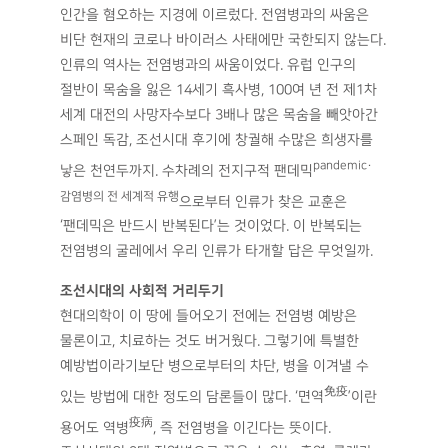
인간을 혐오하는 지경에 이르렀다. 전염병과의 싸움은
비단 현재의 코로나 바이러스 사태에만 국한되지 않는다.
인류의 역사는 전염병과의 싸움이었다. 유럽 인구의
절반이 목숨을 잃은 14세기 흑사병, 100여 년 전 제1차
세계 대전의 사망자수보다 3배나 많은 목숨을 빼앗아간
스페인 독감, 조선시대 후기에 창궐해 수많은 희생자를
pandemic·
낳은 천연두까지. 수차례의 전지구적 팬데믹
감염병의 전 세계적 유행
으로부터 인류가 찾은 교훈은
‘팬데믹은 반드시 반복된다’는 것이었다. 이 반복되는
전염병의 굴레에서 우리 인류가 타개할 답은 무엇일까.
조선시대의 사회적 거리두기
현대의학이 이 땅에 들어오기 전에는 전염병 예방은
물론이고, 치료하는 것도 버거웠다. 그렇기에 특별한
예방법이라기보단 병으로부터의 차단, 병을 이겨낼 수
免疫
있는 방법에 대한 정도의 담론들이 많다. ‘면역
’이란
疫病
용어도 역병
, 즉 전염병을 이긴다는 뜻이다.