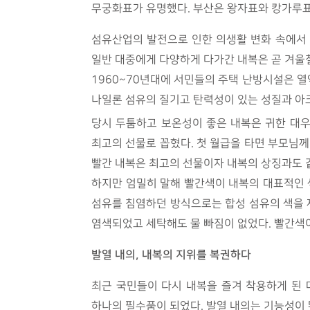
무궁화표가 유명했다. 부산은 왕자표와 캉가루표
섬유산업의 발전으로 인한 의생활 변화 속에서 
일반 대중에게 다양하게 다가간 내복은 곧 겨울
1960~70년대에 서민들의 주택 난방시설은 
나일론 섬유의 질기고 탄력성이 있는 성질과 아
당시 두툼하고 보온성이 좋은 내복은 귀한 대우
최고의 선물로 꼽혔다. 첫 월급을 타면 부모님께
빨간 내복은 최고의 선물이자 내복의 상징과도 
하지만 엄밀히 말해 빨간색이 내복의 대표적인 
섬유를 침염하던 방식으로는 합성 섬유의 색을 제
염색되었고 세탁해도 물 빠짐이 없었다. 빨간색이
발열 내의
,
내복의 지위를 복권하다
최근 국민들이 다시 내복을 즐겨 착용하게 된 
하나의 필수품이 되었다. 발열 내의는 기능성이 