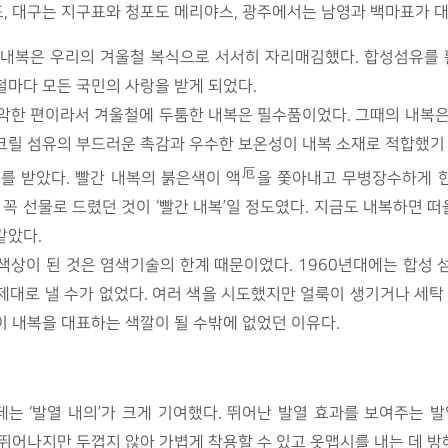
, 대구는 지구표와 청포도 메리야스, 광주에서는 남영과 백마표가 
내복은 우리의 겨울철 복식으로 서서히 자리매김했다. 합성섬유를 
철마다 모든 국민의 사랑을 받게 되었다.
열악한 편이라서 겨울철에 두툼한 내복은 필수품이었다. 그때의 내복은
크릴 섬유의 부드러운 촉감과 우수한 보온성이 내복 소재로 적합했기
厄
를 받았다. 빨간 내복의 붉은색이 액
을 쫓아내고 무병장수하게 
 꼭 선물로 드렸던 것이 ‘빨간 내복’일 정도였다. 지금도 내복하면
같았다.
색상이 된 것은 염색기술의 한계 때문이었다. 1960년대에는 합성 
대로 낼 수가 없었다. 여러 색을 시도했지만 얼룩이 생기거나 세탁
 내복을 대표하는 색깔이 될 수밖에 없었던 이유다.
데는 ‘발열 내의’가 크게 기여했다. 뛰어난 발열 효과를 보여주는 
뛰어나지만 두껍지 않아 가볍게 착용할 수 있고 옷맵시를 내는 데 방해