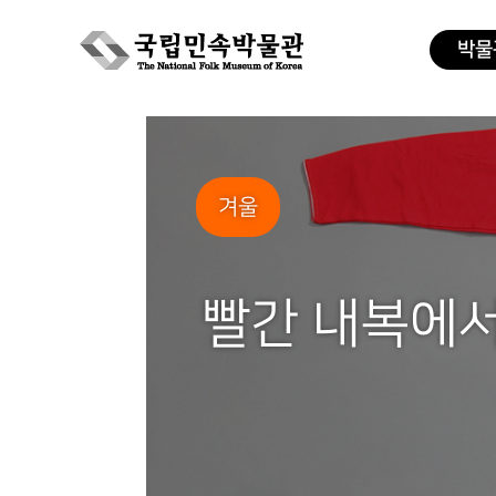
박물
Skip
to
content
겨울
빨간 내복에서