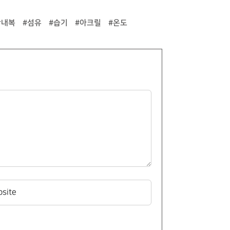
간내복
#섬유
#습기
#아크릴
#온도