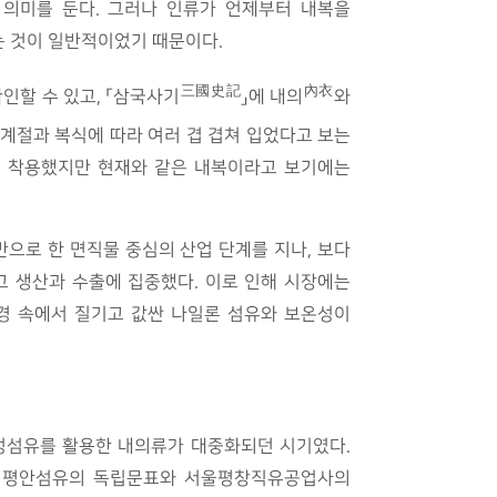
 의미를 둔다. 그러나 인류가 언제부터 내복을
는 것이 일반적이었기 때문이다.
三國史記
內衣
인할 수 있고, 「삼국사기
」에 내의
와
계절과 복식에 따라 여러 겹 겹쳐 입었다고 보는
를 착용했지만 현재와 같은 내복이라고 보기에는
반으로 한 면직물 중심의 산업 단계를 지나, 보다
고 생산과 수출에 집중했다. 이로 인해 시장에는
배경 속에서 질기고 값싼 나일론 섬유와 보온성이
성섬유를 활용한 내의류가 대중화되던 시기였다.
는 평안섬유의 독립문표와 서울평창직유공업사의