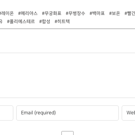
#레이온
#메리야스
#무궁화표
#무병장수
#백마표
#보온
#빨
유
#폴리에스테르
#합성
#히트텍