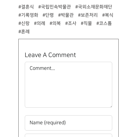
#결혼식
#국립민속박물관
#국외소재문화재단
#기록영화
#단령
#박물관
#보존처리
#복식
#신랑
#의례
#의복
#조사
#직물
#코스튬
#혼례
Leave A Comment
Comment