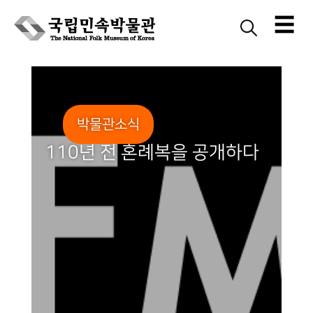
☰
Skip
to
content
박물관소식
110년 전 혼례복을 공개하다