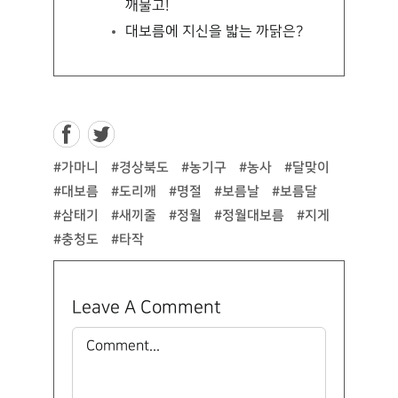
깨물고!
대보름에 지신을 밟는 까닭은?
#가마니
#경상북도
#농기구
#농사
#달맞이
#대보름
#도리깨
#명절
#보름날
#보름달
#삼태기
#새끼줄
#정월
#정월대보름
#지게
#충청도
#타작
Leave A Comment
Comment