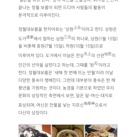
‘일손을 쉬고 논다.’ 등의 속신을 만들었다. 위처럼 근신이
끝나는 정월 보름이 되면 드디어 사람들의 활동이
본격적으로 이루어진다.
上元
정월대보름을 한자어로는 ‘상원
‘이라고 한다. 상원은
道家
三元
도가
에서 말하는 삼원
의 하나로, 상원(1월 15일)
을 비롯해 중원(7월 15일), 하원(10월 15일)으로
天上
仙官
이루어져 있다. 도가에서 이날은 천상
의 선관
이
元
인간의 선악을 살핀다고 하는데, 그때를 ‘원
‘이라고
한다. 정월대보름은 ‘새해 첫 번째 뜨는 만월’이라 이날
다양한 풍속이 행해진다. 그런데 대부분의 풍속은 한 해
풍년을 기원하는 것이다. 농경을 기본으로 하였던 우리
문화의 상징적인 측면에서 보면, 달은 달-여신-대지로
地母神
표상되며, 여신은 만물을 낳는 지모신
으로서
다산의 상징이다.