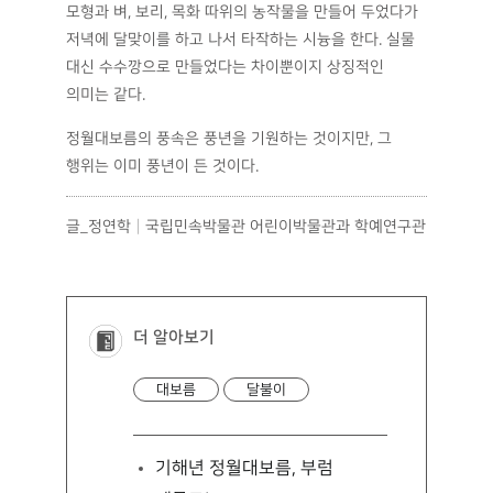
모형과 벼, 보리, 목화 따위의 농작물을 만들어 두었다가
저녁에 달맞이를 하고 나서 타작하는 시늉을 한다. 실물
대신 수수깡으로 만들었다는 차이뿐이지 상징적인
의미는 같다.
정월대보름의 풍속은 풍년을 기원하는 것이지만, 그
행위는 이미 풍년이 든 것이다.
글_정연학│국립민속박물관 어린이박물관과 학예연구관
더 알아보기
대보름
달불이
기해년 정월대보름, 부럼