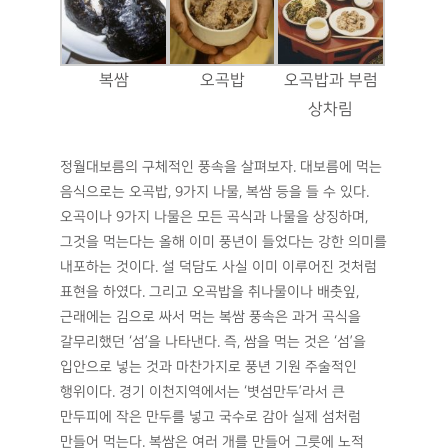
복쌈
오곡밥
오곡밥과 부럼
상차림
정월대보름의 구체적인 풍속을 살펴보자. 대보름에 먹는
음식으로는 오곡밥, 9가지 나물, 복쌈 등을 들 수 있다.
오곡이나 9가지 나물은 모든 곡식과 나물을 상징하며,
그것을 먹는다는 올해 이미 풍년이 들었다는 강한 의미를
내포하는 것이다. 설 덕담도 사실 이미 이루어진 것처럼
표현을 하였다. 그리고 오곡밥을 취나물이나 배춧잎,
근래에는 김으로 싸서 먹는 복쌈 풍속은 과거 곡식을
갈무리했던 ‘섬’을 나타낸다. 즉, 쌈을 먹는 것은 ‘섬’을
입안으로 넣는 것과 마찬가지로 풍년 기원 주술적인
행위이다. 경기 이천지역에서는 ‘볏섬만두’라서 큰
만두피에 작은 만두를 넣고 국수로 감아 실제 섬처럼
만들어 먹는다. 복쌈은 여러 개를 만들어 그릇에 노적