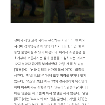
설에서 정월 보름 사이는 근신하는 기간이다. 한 해의
시작에 경거망동을 해 만약 다치기라도 한다면, 한 해
동안 불행해질 수 있기 때문이다. 따라서 조상들은 설
초기부터 보름까지는 삼가 행동을 조심하라는 의미로
12띠 날마다 금기를 부여하였다. 가령, 새해 첫 범날
[寅日]에는 ‘남과 왕래를 삼가며 특히 여자는 외출을
삼간다.’, 뱀날[巳日]은 ‘남녀 모두 머리를 빗거나 깎지
않는다.’, 염소날[未日]에는 ‘양의 걸음걸이가 방정맞다
하여 어촌에서는 출항을 하지 않는다.’, 원숭이날[申日]
에는 ‘일손을 쉬고 놀며 특히 칼질을 하지 않는다.’, 닭날
[酉日]에는 ‘부녀자의 바느질을 금한다.’, 개날[戌日]은