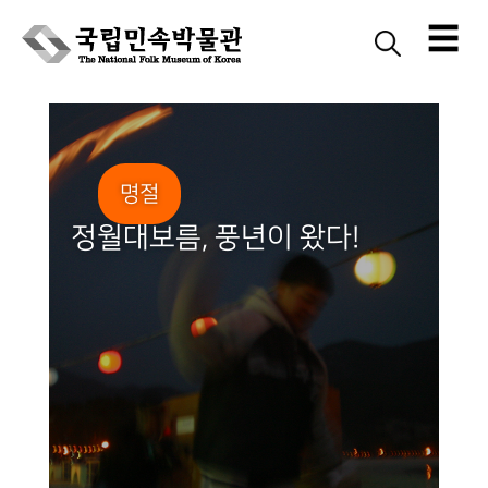
☰
Skip
to
content
명절
정월대보름, 풍년이 왔다!