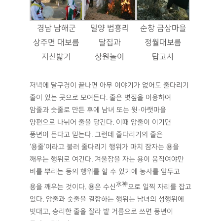
경남 남해군
밀양 법흥리
순창 금상마을
상주면 대보름
달집과
정월대보름
지신밟기
상원놀이
탑고사
저녁에 달구경이 끝나면 아무 이야기가 없어도 줄다리기
줄이 있는 곳으로 모여든다. 줄은 볏짚을 이용하여
암줄과 숫줄로 만든 후에 남녀 또는 윗·아랫마을
양편으로 나뉘어 줄을 당긴다. 이때 암줄이 이기면
풍년이 든다고 믿는다. 그런데 줄다리기의 줄은
‘용줄’이라고 불러 줄다리기 행위가 마치 잠자는 용을
깨우는 행위로 여긴다. 겨울잠을 자는 용이 움직여야만
비를 뿌리는 등의 행위를 할 수 있기에 농사를 앞두고
水神
용을 깨우는 것이다. 용은 수신
으로 일찍 자리를 잡고
있다. 암줄과 숫줄을 결합하는 행위는 남녀의 성행위에
빗대고, 승리한 줄을 잘라 밭 거름으로 쓰면 풍년이