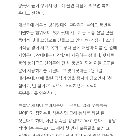
쌓듯이 높이 쌓아서 성주께 올린 다음에 먹으면 복이
온다고 전한다.
대보름에 세우는 볏가릿대와 줄다리기 놀이도 풍년을
기원하는 행위이다. 볏가릿대 세우기는 보름 전날 짚을
묶어서 깃대 모양으로 만들고 그 안에 벼·기장·피·조의
이삭을 넣어 싸고, 목화도 장대 끝에 매달아 이를 집 곁에
세워둔다. 장대에는 타작할 때 사용하는 삼태기, 빗자루
등의 농기구도 걸어두어 한 해 풍년이 되어 이들 도구를
많이 사용하기를 바란다. 그 볏가릿대는 2월 1일
내리는데, 이때 올린 곡식의 양을 종지에 담으면서 “천
섬이요, 만 섬이요” 식으로 소리치면서 곡식이
풍년들기를 염원한다.
보름날 새벽에 부녀자들이 누구보다 일찍 우물물을
길어다가 정화수로 사용하면 그해 농사를 제일 잘
짓는다고 하며, 이런 풍속을 ‘용알뜨기’라고 한다. 보름날
저녁에는 누구보다도 새해 첫 번째 보름달을 보면 그
소원이 이루어진다고 여겨 달이 뜨기 전에 앞을 다투어