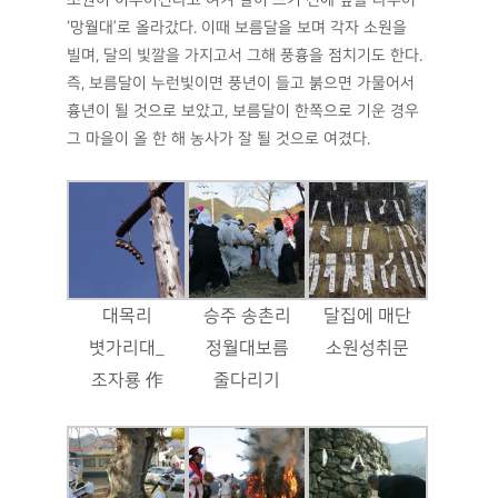
‘망월대’로 올라갔다. 이때 보름달을 보며 각자 소원을
빌며, 달의 빛깔을 가지고서 그해 풍흉을 점치기도 한다.
즉, 보름달이 누런빛이면 풍년이 들고 붉으면 가물어서
흉년이 될 것으로 보았고, 보름달이 한쪽으로 기운 경우
그 마을이 올 한 해 농사가 잘 될 것으로 여겼다.
대목리
승주 송촌리
달집에 매단
볏가리대_
정월대보름
소원성취문
조자룡 作
줄다리기