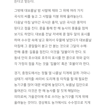
든다고 믿는다.
그밖에 대보름날 밤 사발에 재와 그 위에 여러 가지
곡식의 씨를 놓고 그 사발을 지붕 위에 올려놓는다.
다음날 아침 날아간 곡식은 흉작, 남은 곡식은 풍작이
된다고 점을 친다. 콩을 통해 한 해 농사의 풍흉을 점쳐
보기도 하였다. 대보름 전날 저녁에 콩 열두 알의 표시를
하여 수수깡 속에 넣고 묶어서 우물에 넣었다가 대보름날
아침에 그 콩알들이 붇고 안 붇는 것으로 그달의 수해·
한해·흉풍·길흉을 점친다. 이것을 ‘달불이’라 한다. 또
동네 안의 호수대로 호주의 표시를 한 콩으로 위와 같이
각 가정의 점을 치는 것을 ‘집불이’ 혹은 ‘호불이’라 한다.
경기, 충청도에서는 정월 열 나흗날 지게에 갈퀴·가마니·
삼태기·새끼줄·싸리비·도리깨 등 타작을 할 때 필요한
농기구를 얹어 대문 바깥에 놓았다가, 보름날 집안으로
들여온다. 이것은 한 해 농사를 잘 짓게 해달라는
의미로써, 가을걷이에 주로 쓰이는 농기구를 지게 위에
올려놓는 것이다. 경상북도 농가에서도 수수깡으로 지게