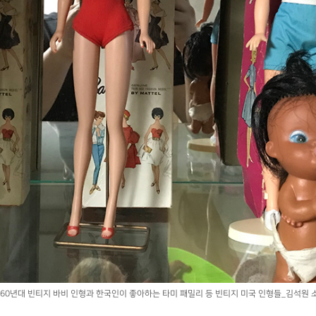
960년대 빈티지 바비 인형과 한국인이 좋아하는 타미 패밀리 등 빈티지 미국 인형들_김석원 