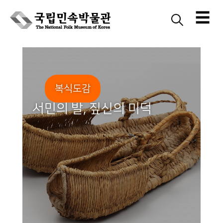
☰
Skip
to
content
복식도감
서민의 발, 짚신의 미덕