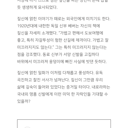
시장에 나가 스스로 삼은 짚신을 파는 장면이 손에 잡힐
듯 생생하게 묘사되었다.
짚신에 얽힌 이야기가 때로는 외국인에게 미치기도 한다.
1920년대에 내한한 독일 신부 베버는 자신의 책에
짚신을 자세히 소개했다. “가볍고 편해서 도보여행에
좋고, 특히 자갈투성이 험한 산길에 제격이다. 가볍고 잘
미끄러지지도 않는다.” 그는 특히 미끄러지지 않는다는
점을 강조했다. 동료 신부가 서양 신발을 고집하다
바위에서 미끄러져 웅덩이에 빠진 사실에 빗댄 듯하다.
짚신에 얽힌 일화가 이처럼 다채롭고 풍성하다. 유독
곡진하고 찰진 서사가 넘쳐난다. 짚신이 그만큼 우리
삶에 깊숙이 들어와 있었다는 증거일 터이다. 내로라하는
국내외 명품 신발에게 이런 미덕 한 자락인들 기대할 수
있을까?