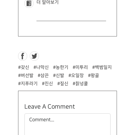
더 알아보기
#갖신
#나막신
#농한기
#미투리
#백범일지
#버선발
#삼끈
#신발
#오일장
#왕골
#지푸라기
#진신
#짚신
#칡넝쿨
Leave A Comment
Comment