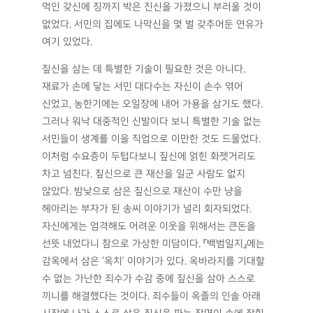
먹인 갖신에 징까지 박은 진신을 가졌으니 부러울 것이
없었다. 서민의 집에도 나막신을 몇 벌 갖추어둔 연유가
여기 있었다.
짚신을 삼는 데 특별한 기술이 필요한 것은 아니다.
재료가 손에 닿는 서민 대다수는 자신이 손수 엮어
신었고, 농한기에는 오일장에 내어 가용을 삼기도 했다.
그러나 워낙 대중적인 신발이다 보니 특별한 기술 없는
서민들이 생계를 이을 직업으로 이만한 것도 드물었다.
이처럼 수요층이 두텁다보니 짚신에 얽힌 화젯거리도
차고 넘친다. 짚신으로 큰 재산을 일군 사람도 없지
않았다. 밤낮으로 삼은 짚신으로 재산이 수만 냥을
헤아리는 부자가 된 송씨 이야기가 널리 회자되었다.
자신에게는 엄격해도 어려운 이웃을 위해서는 큰돈을
선뜻 내었다니 참으로 가상한 미담이다. 『백범일지』에는
감옥에서 삼은 ‘옥치’ 이야기가 있다. 옥바라지를 기대할
수 없는 가난한 죄수가 수감 중에 짚신을 삼아 스스로
끼니를 해결했다는 것이다. 죄수들이 옥졸의 인솔 아래