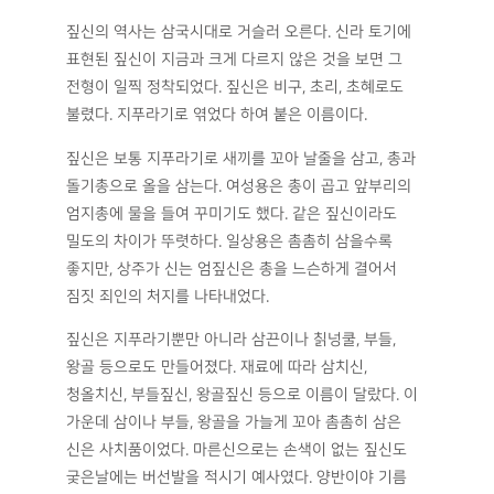
짚신의 역사는 삼국시대로 거슬러 오른다. 신라 토기에
표현된 짚신이 지금과 크게 다르지 않은 것을 보면 그
전형이 일찍 정착되었다. 짚신은 비구, 초리, 초혜로도
불렸다. 지푸라기로 엮었다 하여 붙은 이름이다.
짚신은 보통 지푸라기로 새끼를 꼬아 날줄을 삼고, 총과
돌기총으로 올을 삼는다. 여성용은 총이 곱고 앞부리의
엄지총에 물을 들여 꾸미기도 했다. 같은 짚신이라도
밀도의 차이가 뚜렷하다. 일상용은 촘촘히 삼을수록
좋지만, 상주가 신는 엄짚신은 총을 느슨하게 결어서
짐짓 죄인의 처지를 나타내었다.
짚신은 지푸라기뿐만 아니라 삼끈이나 칡넝쿨, 부들,
왕골 등으로도 만들어졌다. 재료에 따라 삼치신,
청올치신, 부들짚신, 왕골짚신 등으로 이름이 달랐다. 이
가운데 삼이나 부들, 왕골을 가늘게 꼬아 촘촘히 삼은
신은 사치품이었다. 마른신으로는 손색이 없는 짚신도
궂은날에는 버선발을 적시기 예사였다. 양반이야 기름